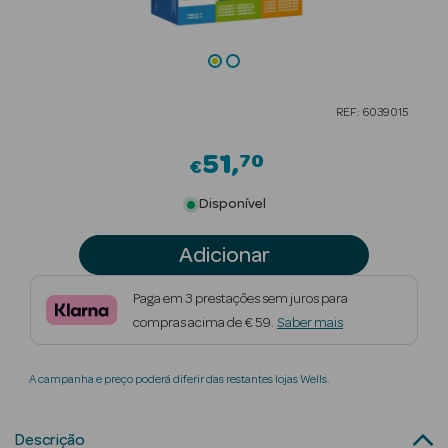
Beauty Season
Cuidados de
Cabelo
REF: 6039015
Beauty Season
Maquilhagem
51
70
€
Beauty Season
Disponível
Maquilhagem
Luxo
Adicionar
Beauty Season
Paga em 3 prestações sem juros para
Nutricosmética
compras acima de € 59.
Saber mais
Beauty Season
A campanha e preço poderá diferir das restantes lojas Wells.
Perfumes
Beauty Season
Descrição