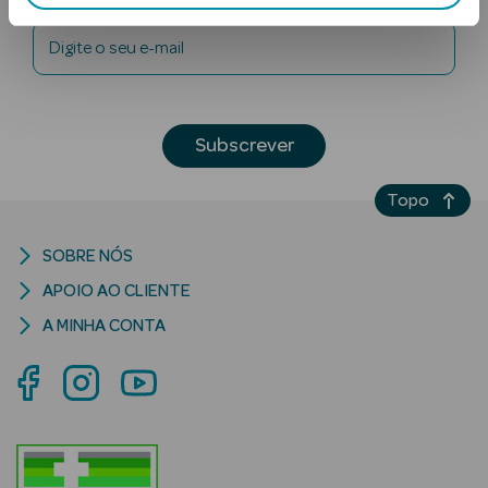
Digite o seu e-mail
Subscrever
Topo
Ver Tudo
Solares
SOBRE NÓS
Corpo
APOIO AO CLIENTE
A MINHA CONTA
Rosto
Lábios
Solares Bebé e
Criança