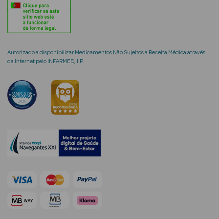
Autorizado a disponibilizar Medicamentos Não Sujeitos a Receita Médica através
mética Rosto e
da Internet pelo INFARMED, I.P.
Ver Tudo
Cosmética
Rosto
Hidratantes
Séruns Faciais
Creme de Olhos
Anti-
envelhecimento