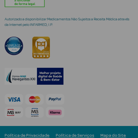
Autorizado a disponibilizar Medicamentos Não Sujeitos a Receita Médica através
da Internet pelo INFARMED, I.P.
mética Rosto e
Ver Tudo
Cosmética
Rosto
Hidratantes
Séruns Faciais
Creme de Olhos
Anti-
envelhecimento
Política de Privacidade
Política de Serviços
Mapa do Site