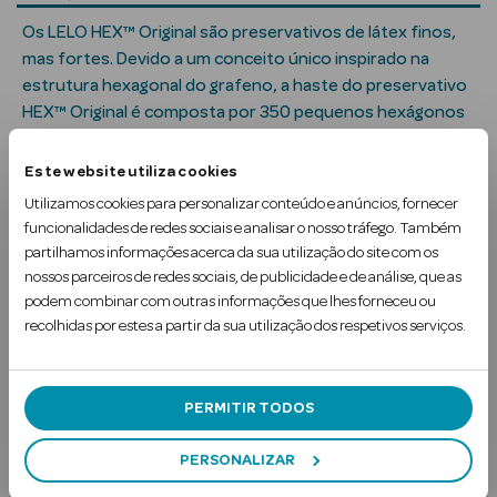
Solares
Os LELO HEX™ Original são preservativos de látex finos,
mas fortes. Devido a um conceito único inspirado na
estrutura hexagonal do grafeno, a haste do preservativo
HEX™ Original é composta por 350 pequenos hexágonos
com paredes grossas e painéis ultrafinos. Esta estrutura
garante a resistência nece…
Este website utiliza cookies
Utilizamos cookies para personalizar conteúdo e anúncios, fornecer
Ler mais
funcionalidades de redes sociais e analisar o nosso tráfego. Também
partilhamos informações acerca da sua utilização do site com os
Uso Recomendado
nossos parceiros de redes sociais, de publicidade e de análise, que as
podem combinar com outras informações que lhes forneceu ou
a Pesada
recolhidas por estes a partir da sua utilização dos respetivos serviços.
Subscreva a
PERMITIR TODOS
Newsletter
PERSONALIZAR
Digite o seu e-mail