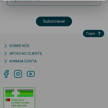
Subscrever
Topo
Ver Tudo
SOBRE NÓS
Solares
APOIO AO CLIENTE
A MINHA CONTA
Corpo
Rosto
Lábios
Solares Bebé e
Criança