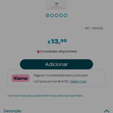
Beauty Season
Cuidados de
Cabelo
REF: 7646166
Beauty Season
Maquilhagem
13
90
€
Beauty Season
2 unidades disponíveis
Maquilhagem
Luxo
Adicionar
Beauty Season
Paga em 3 prestações sem juros para
Nutricosmética
compras acima de € 59.
Saber mais
Beauty Season
A campanha e preço poderá diferir das restantes lojas Wells.
Perfumes
Beauty Season
Descrição