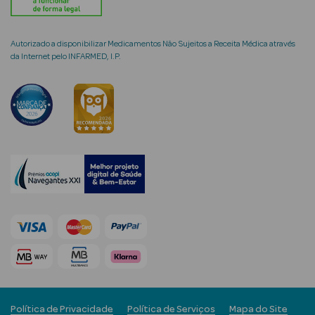
Autorizado a disponibilizar Medicamentos Não Sujeitos a Receita Médica através
da Internet pelo INFARMED, I.P.
mética Rosto e
Ver Tudo
Cosmética
Rosto
Hidratantes
Séruns Faciais
Creme de Olhos
Anti-
envelhecimento
Política de Privacidade
Política de Serviços
Mapa do Site