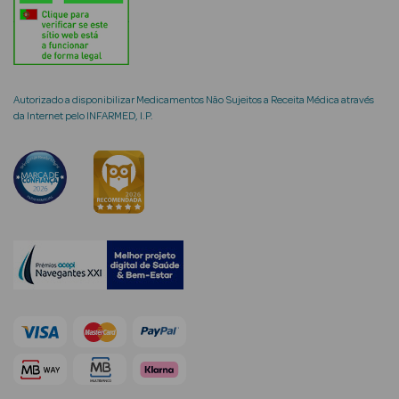
mética Rosto e
Autorizado a disponibilizar Medicamentos Não Sujeitos a Receita Médica através
da Internet pelo INFARMED, I.P.
Ver Tudo
Cosmética
Rosto
Hidratantes
Séruns Faciais
Creme de Olhos
Anti-
envelhecimento