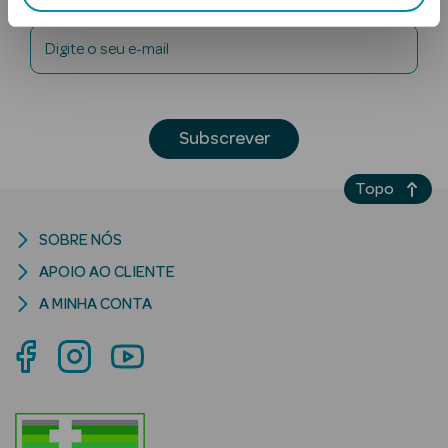
Digite o seu e-mail
Subscrever
Topo
Ver Tudo
Solares
SOBRE NÓS
Corpo
APOIO AO CLIENTE
Rosto
A MINHA CONTA
Lábios
Solares Bebé e
Criança