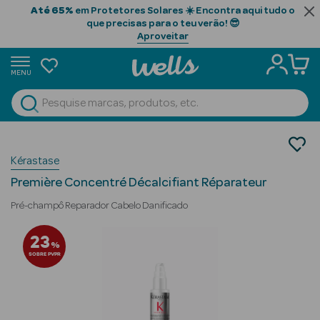
Até 65%
em Protetores Solares ☀️ Encontra aqui tudo o
que precisas para o teu verão! 😎
Aproveitar
MENU
portunidades
Ver Tudo
Beauty Season
Cabelo
Kérastase
Gama Profissional
Beauty Season
Champôs
Cabelo
Première Concentré Décalcifiant Réparateur
Profissional
Pré-champô Reparador Cabelo Danificado
Beauty Season
23
%
Cosmética
SOBRE PVPR
Beauty Season
Cosmética
Luxo