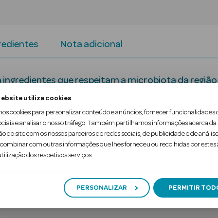
redientes
Nota adicional
ngredientes que respeitam a microbiota da região í
ebsite utiliza cookies
mos cookies para personalizar conteúdo e anúncios, fornecer funcionalidades 
MS (pH e osmolalidade).
ociais e analisar o nosso tráfego. Também partilhamos informações acerca da
ão do site com os nossos parceiros de redes sociais, de publicidade e de análise
ombinar com outras informações que lhes forneceu ou recolhidas por estes a
tilização dos respetivos serviços.
PERSONALIZAR
PERMITIR TOD