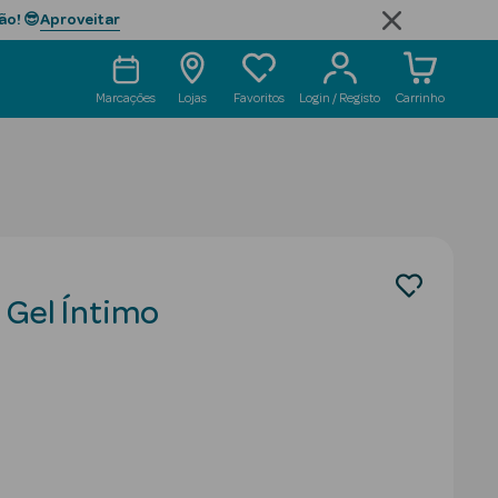
Aproveitar
ão! 😎
Marcações
Lojas
Favoritos
Login / Registo
Carrinho
 Gel Íntimo