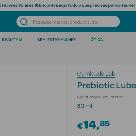
tetores Solares ☀️ Encontra aqui tudo o que precisas para o teu ver
K-BEAUTY 🌸
BEM-ESTAR MULHER
ÓTICA
Cumlaude Lab
Prebiotic Lube
Gel Íntimo de Uso Externo
30 ml
14
85
€