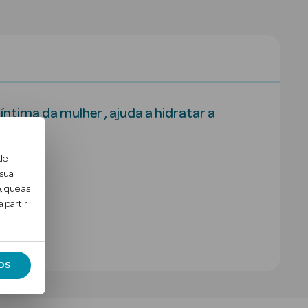
ntima da mulher , ajuda a hidratar a
de
 sua
, que as
 partir
OS