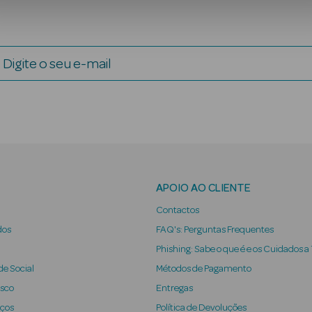
Digite o seu e-mail
APOIO AO CLIENTE
Contactos
dos
FAQ's: Perguntas Frequentes
Phishing: Sabe o que é e os Cuidados a
e Social
Métodos de Pagamento
osco
Entregas
iços
Política de Devoluções