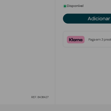
Disponível
Adicionar
Paga em 3 pres
REF: 8438427