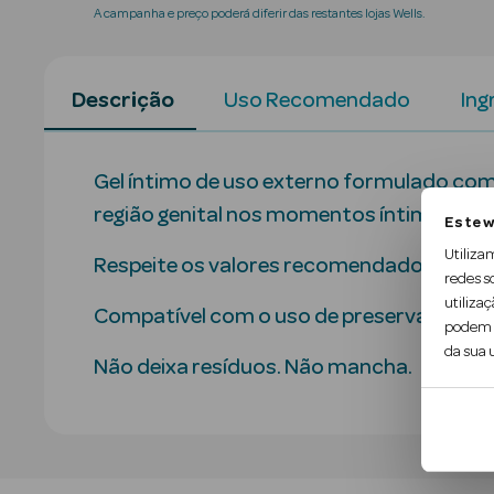
A campanha e preço poderá diferir das restantes lojas Wells.
Descrição
Uso Recomendado
Ing
Gel íntimo de uso externo formulado com i
região genital nos momentos íntimos.
Este w
Utiliza
Respeite os valores recomendados pela O
redes s
utilizaç
Compatível com o uso de preservativos.
podem c
da sua u
Não deixa resíduos. Não mancha.