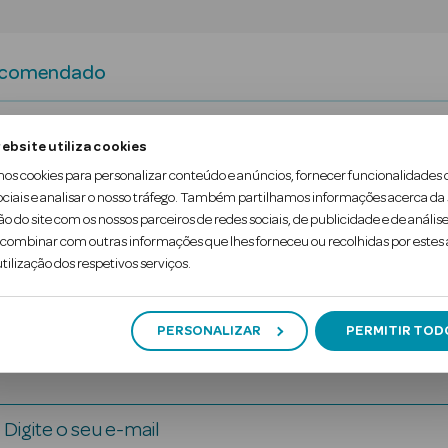
ecomendado
, para acima de tudo, dar auto confiança a um Hom
ebsite utiliza cookies
mos cookies para personalizar conteúdo e anúncios, fornecer funcionalidades 
m com forte personalidade e que não tem medo de 
ociais e analisar o nosso tráfego. Também partilhamos informações acerca da
ão do site com os nossos parceiros de redes sociais, de publicidade e de análise
ontaneidade e carácter.” Donatella Versace
ombinar com outras informações que lhes forneceu ou recolhidas por estes a
tilização dos respetivos serviços.
PERSONALIZAR
PERMITIR TOD
Digite o seu e-mail