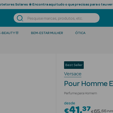
tetores Solares ☀️ Encontra aqui tudo o que precisas para o teu ver
K-BEAUTY 🌸
BEM-ESTAR MULHER
ÓTICA
Best Seller
Versace
Pour Homme Ea
Perfume para Homem
desde
41
37
€
Price r
65
66
€
PVP