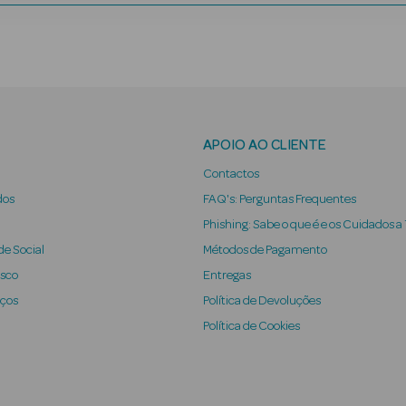
APOIO AO CLIENTE
Contactos
dos
FAQ's: Perguntas Frequentes
Phishing: Sabe o que é e os Cuidados a
e Social
Métodos de Pagamento
osco
Entregas
iços
Política de Devoluções
Política de Cookies