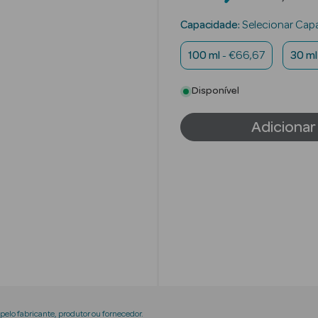
Capacidade:
Selecionar Cap
100 ml
- €66,67
30 ml
Disponível
Adicionar
elo fabricante, produtor ou fornecedor.