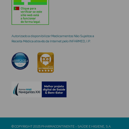
Autorizado a disponibilizar Medicamentos Não Sujeitos a
Receita Médica através da Internet pelo INFARMED, I.P.
© COPYRIGHT 2025 PHARMACONTINENTE – SAÚDE E HIGIENE, S.A.