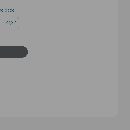
acidade
- €41,37