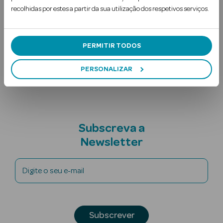
recolhidas por estes a partir da sua utilização dos respetivos serviços.
Uso Recomendado
Ingredientes
PERMITIR TODOS
Nota adicional
PERSONALIZAR
Ver Tudo
Solares
Subscreva a
Corpo
Newsletter
Rosto
Digite o seu e-mail
Lábios
Solares Bebé e
Criança
Subscrever