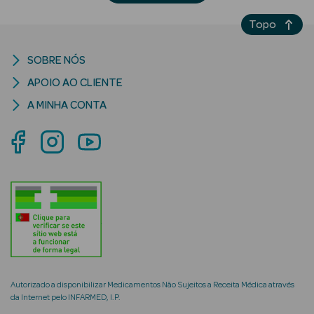
Topo
SOBRE NÓS
mética Rosto e
APOIO AO CLIENTE
A MINHA CONTA
Ver Tudo
Cosmética
Rosto
Hidratantes
Séruns Faciais
Creme de Olhos
Anti-
Autorizado a disponibilizar Medicamentos Não Sujeitos a Receita Médica através
da Internet pelo INFARMED, I.P.
envelhecimento