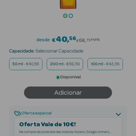
Beauty Season
Cuidados de
Cabelo
40
56
Price reduced fro
Beauty Season
desde
€
68
PVPR
75
€
Maquilhagem
Capacidade:
Selecionar Capacidade
Beauty Season
50 ml
- €40,56
200 ml
- €59,39
100 ml
- €42,36
Maquilhagem
Luxo
Disponível
Beauty Season
Adicionar
Nutricosmética
Beauty Season
Oferta especial
Perfumes
Oferta Vale de 10€!
Beauty Season
Na compra de produtos das marcas Azzaro, Giorgio Armani,