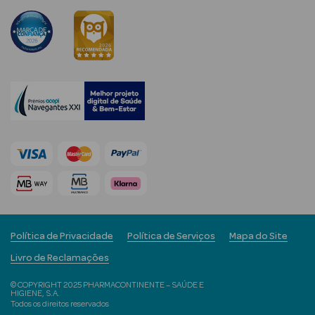
Limpeza Facial
Desmaquilhantes
Água Micelar
Solares
Máscaras
Faciais
Água Termal
Esfoliantes
Política de Privacidade
Política de Serviços
Mapa do Site
Lábios
Livro de Reclamações
© COPYRIGHT 2025 PHARMACONTINENTE – SAÚDE E
Coffrets
HIGIENE, S.A.
Todos os direitos reservados