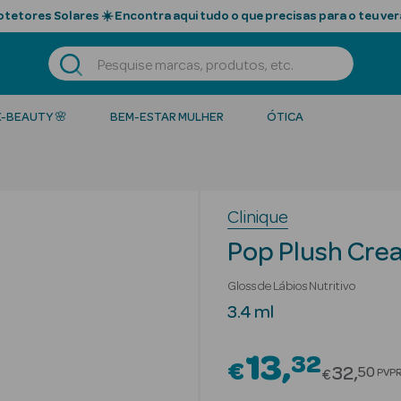
tetores Solares ☀️ Encontra aqui tudo o que precisas para o teu ver
K-BEAUTY 🌸
BEM-ESTAR MULHER
ÓTICA
Clinique
Pop Plush Cre
Gloss de Lábios Nutritivo
3.4 ml
13
32
€
Price r
32
50
PVP
€