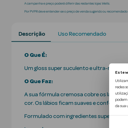
A campanha e preço poderá diferir das restantes lojas Wells.
Por PVPR deve entender-se o preço de venda sugerido ou recomendado p
Descrição
Uso Recomendado
O Que É:
Um gloss super suculento e ultra-nutritiv
Este w
O Que Faz:
Utiliza
redes s
utilizaç
A sua fórmula cremosa cobre os lábios 
podem c
cor. Os lábios ficam suaves e confortávei
da sua u
Formulado com ingredientes super nutri