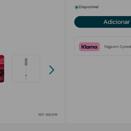
Disponível
Adicionar
Paga em 3 pres
REF: 8293118