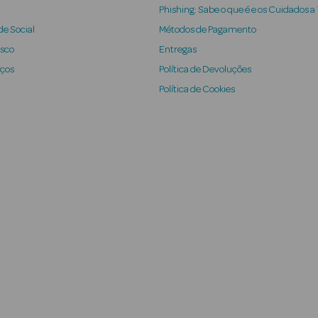
Phishing: Sabe o que é e os Cuidados a
e Social
Métodos de Pagamento
osco
Entregas
iços
Política de Devoluções
Política de Cookies