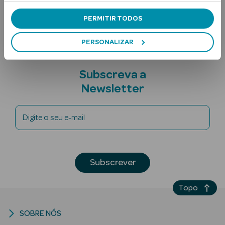
Nota adicional
PERMITIR TODOS
PERSONALIZAR
Subscreva a
Newsletter
Ver Tudo
Solares
Digite o seu e-mail
Corpo
Rosto
Subscrever
Lábios
Topo
Solares Bebé e
Criança
SOBRE NÓS