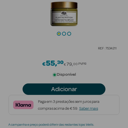
Beauty Season
Cuidados de
Cabelo
Beauty Season
Maquilhagem
REF: 7534211
Beauty Season
55
30
Price reduced from
Maquilhagem
€
79
PVPR
00
€
Luxo
Disponível
Beauty Season
Adicionar
Nutricosmética
Paga em 3 prestações sem juros para
Beauty Season
compras acima de € 59.
Saber mais
Perfumes
Beauty Season
A campanha e preço poderá diferir das restantes lojas Wells.