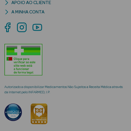
APOIO AO CLIENTE
A MINHA CONTA
mética Rosto e
Ver Tudo
Cosmética
Rosto
Hidratantes
Autorizado a disponibilizar Medicamentos Não Sujeitos a Receita Médica através
da Internet pelo INFARMED, I.P.
Séruns Faciais
Creme de Olhos
Anti-
envelhecimento