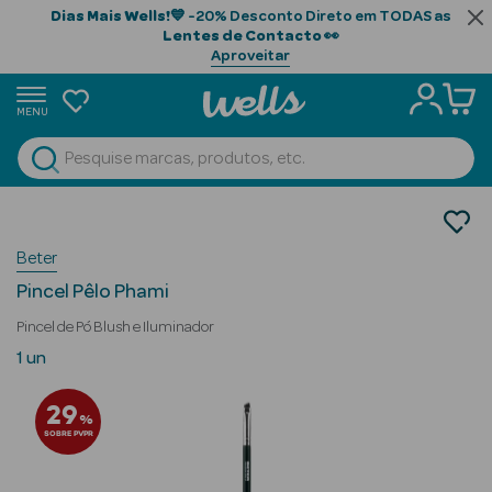
Dias Mais Wells!
💙 -20% Desconto Direto em TODAS as
Lentes de Contacto
👀
Aproveitar
MENU
portunidades
Ver Tudo
Beauty Season
Maquilhagem
Acessórios
Beauty Season
Beter
Pincéis
Cabelo
Pincel Pêlo Phami
Profissional
Pincel de Pó Blush e Iluminador
Beauty Season
1 un
Cosmética
29
%
Beauty Season
SOBRE PVPR
Cosmética
Luxo