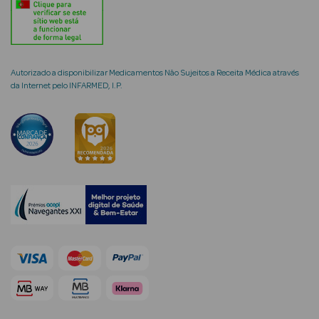
Autorizado a disponibilizar Medicamentos Não Sujeitos a Receita Médica através
mética Rosto e
da Internet pelo INFARMED, I.P.
Ver Tudo
Cosmética
Rosto
Hidratantes
Séruns Faciais
Creme de Olhos
Anti-
envelhecimento