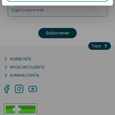
Digite o seu e-mail
Subscrever
Topo
Ver Tudo
Solares
SOBRE NÓS
Corpo
APOIO AO CLIENTE
A MINHA CONTA
Rosto
Lábios
Solares Bebé e
Criança