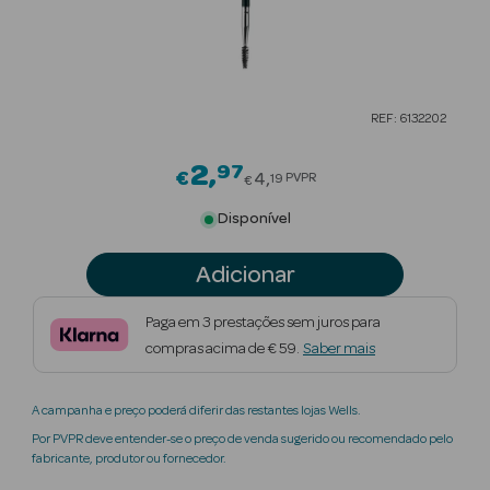
Beauty Season
Cuidados de
Cabelo
REF: 6132202
Beauty Season
Maquilhagem
2
97
Price reduced from
€
4
PVPR
19
€
Beauty Season
Disponível
Maquilhagem
Luxo
Adicionar
Beauty Season
Paga em 3 prestações sem juros para
Nutricosmética
compras acima de € 59.
Saber mais
Beauty Season
A campanha e preço poderá diferir das restantes lojas Wells.
Perfumes
Por PVPR deve entender-se o preço de venda sugerido ou recomendado pelo
fabricante, produtor ou fornecedor.
Beauty Season