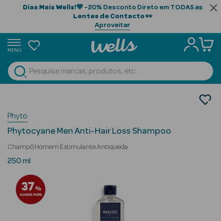
Dias Mais Wells!
💙 -20% Desconto Direto em TODAS as
Lentes de Contacto
👀
Aproveitar
MENU
portunidades
Ver Tudo
Beauty Season
Homem
Cabelo
Beauty Season
Phyto
Tratamento Anti-Queda
Cabelo
Phytocyane Men Anti-Hair Loss Shampoo
Profissional
Champô Homem Estimulante Antiqueda
Beauty Season
250 ml
Cosmética
37
%
Beauty Season
SOBRE PVPR
Cosmética
Luxo