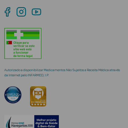
mética Rosto e
Ver Tudo
Cosmética
Rosto
Autorizado a disponibilizar Medicamentos Não Sujeitos a Receita Médica através
da Internet pelo INFARMED, I.P.
Hidratantes
Séruns Faciais
Creme de Olhos
Anti-
envelhecimento