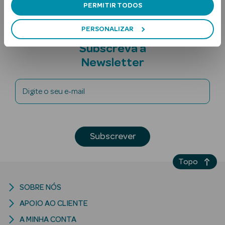
PERMITIR TODOS
PERSONALIZAR
Subscreva a
Newsletter
Digite o seu e-mail
Ver Tudo
Solares
Corpo
Subscrever
Rosto
Topo
Lábios
SOBRE NÓS
Solares Bebé e
APOIO AO CLIENTE
Criança
A MINHA CONTA