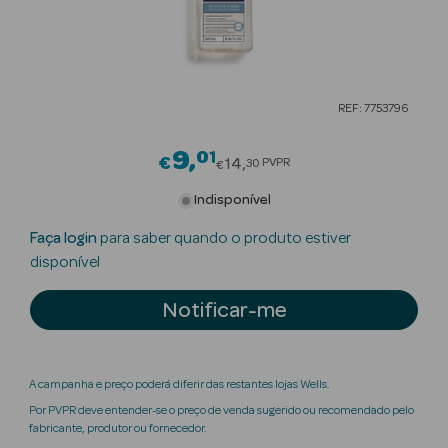
Beauty Season
Cuidados de
Cabelo
REF: 7753796
Beauty Season
Maquilhagem
9
01
Price reduced from
€
14
PVPR
30
€
Beauty Season
Indisponível
Maquilhagem
Faça login
para saber quando o produto estiver
Luxo
disponível
Beauty Season
Notificar-me
Nutricosmética
Beauty Season
Perfumes
A campanha e preço poderá diferir das restantes lojas Wells.
Por PVPR deve entender-se o preço de venda sugerido ou recomendado pelo
Beauty Season
fabricante, produtor ou fornecedor.