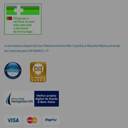
mética Rosto e
Autorizado a disponibilizar Medicamentos Não Sujeitos a Receita Médica através
Ver Tudo
da Internet pelo INFARMED, I.P.
Cosmética
Rosto
Hidratantes
Séruns Faciais
Creme de Olhos
Anti-
envelhecimento