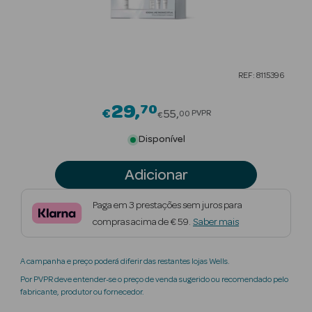
Beauty Season
Cuidados de
Cabelo
REF: 8115396
Beauty Season
Maquilhagem
29
70
Price reduced from
€
55
PVPR
00
€
Beauty Season
Disponível
Maquilhagem
Luxo
Adicionar
Beauty Season
Paga em 3 prestações sem juros para
Nutricosmética
compras acima de € 59.
Saber mais
Beauty Season
A campanha e preço poderá diferir das restantes lojas Wells.
Perfumes
Por PVPR deve entender-se o preço de venda sugerido ou recomendado pelo
fabricante, produtor ou fornecedor.
Beauty Season