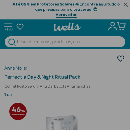
Até 65%
em Protetores Solares ☀️ Encontra aqui tudo o
que precisas para o teu verão! 😎
Aproveitar
MENU
portunidades
Ver Tudo
Beauty Season
Cosmética Rosto e Corpo
Cosmética Rosto Luxo
Beauty Season
Anne Moller
Coffrets
Cabelo
Perfectia Day & Night Ritual Pack
Profissional
Coffret Rosto Sérum Anti Dark Spots Antimanchas
Beauty Season
1 un
Cosmética
46
%
Beauty Season
SOBRE PVPR
Cosmética
Luxo