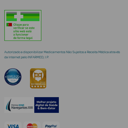
mética Rosto e
Ver Tudo
Autorizado a disponibilizar Medicamentos Não Sujeitos a Receita Médica através
da Internet pelo INFARMED, I.P.
Cosmética
Rosto
Hidratantes
Séruns Faciais
Creme de Olhos
Anti-
envelhecimento