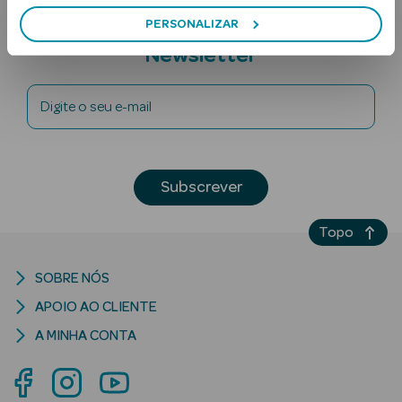
PERSONALIZAR
Subscreva a
Newsletter
Digite o seu e-mail
Ver Tudo
Subscrever
Solares
Corpo
Topo
Rosto
SOBRE NÓS
APOIO AO CLIENTE
Lábios
A MINHA CONTA
Solares Bebé e
Criança