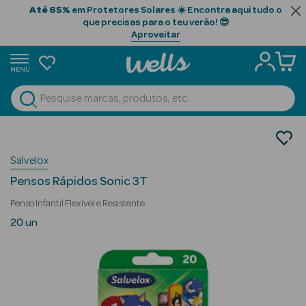
Até 65%
em Protetores Solares ☀️ Encontra aqui tudo o
que precisas para o teu verão! 😎
Aproveitar
MENU
portunidades
Ver Tudo
Beauty Season
Saúde
Primeiros Socorros
Beauty Season
Salvelox
Pensos
Cabelo
Pensos Rápidos Sonic 3T
Profissional
Penso Infantil Flexível e Resistente
Beauty Season
20 un
Cosmética
Beauty Season
Cosmética
Luxo