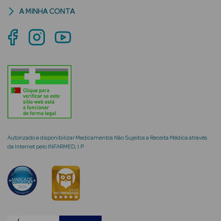
A MINHA CONTA
mética Rosto e
Ver Tudo
Cosmética
Rosto
Hidratantes
Autorizado a disponibilizar Medicamentos Não Sujeitos a Receita Médica através
da Internet pelo INFARMED, I.P.
Séruns Faciais
Creme de Olhos
Anti-
envelhecimento