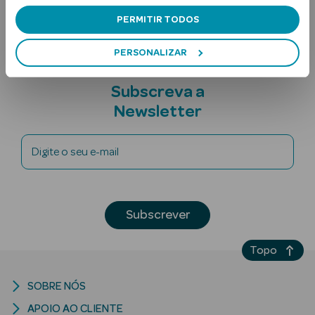
Nota adicional
PERMITIR TODOS
PERSONALIZAR
Subscreva a
Newsletter
Ver Tudo
Solares
Digite o seu e-mail
Corpo
Rosto
Subscrever
Lábios
Topo
Solares Bebé e
SOBRE NÓS
Criança
APOIO AO CLIENTE