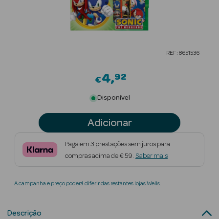
Beauty Season
Cuidados de
Cabelo
REF: 8651536
Beauty Season
Maquilhagem
4
92
€
Beauty Season
Disponível
Maquilhagem
Luxo
Adicionar
Beauty Season
Paga em 3 prestações sem juros para
Nutricosmética
compras acima de € 59.
Saber mais
Beauty Season
A campanha e preço poderá diferir das restantes lojas Wells.
Perfumes
Beauty Season
Descrição