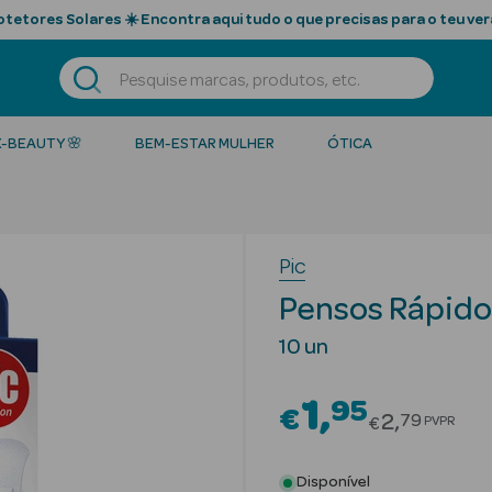
tetores Solares ☀️ Encontra aqui tudo o que precisas para o teu ver
K-BEAUTY 🌸
BEM-ESTAR MULHER
ÓTICA
Pic
Pensos Rápido
10 un
1
95
€
Price redu
2
79
PVPR
€
Disponível