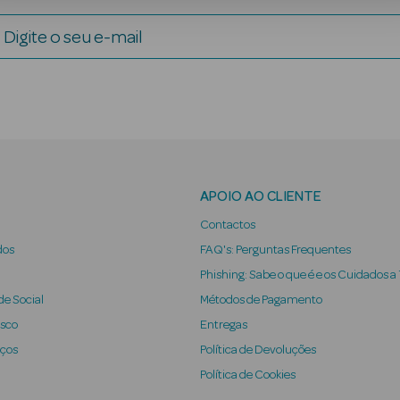
Digite o seu e-mail
APOIO AO CLIENTE
Contactos
dos
FAQ's: Perguntas Frequentes
Phishing: Sabe o que é e os Cuidados a
e Social
Métodos de Pagamento
osco
Entregas
iços
Política de Devoluções
Política de Cookies