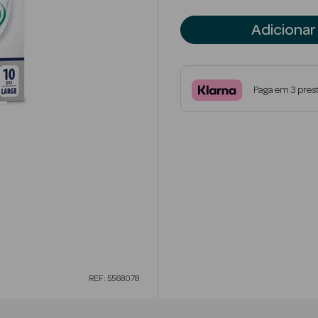
Adicionar
Paga em 3 pres
REF: 5568078