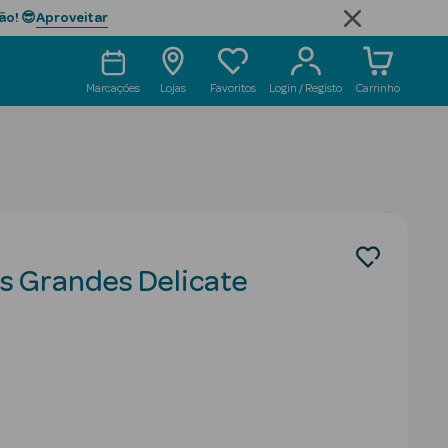
Aproveitar
ão! 😎
Marcações
Lojas
Favoritos
Login / Registo
Carrinho
s Grandes Delicate
ced from