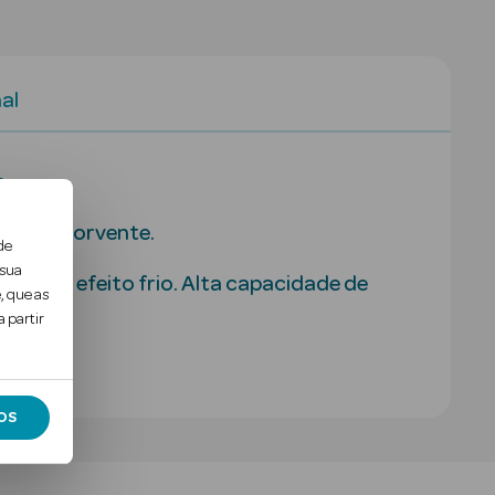
al
o.
mada absorvente.
de
 sua
ivar o efeito frio. Alta capacidade de
, que as
 partir
OS