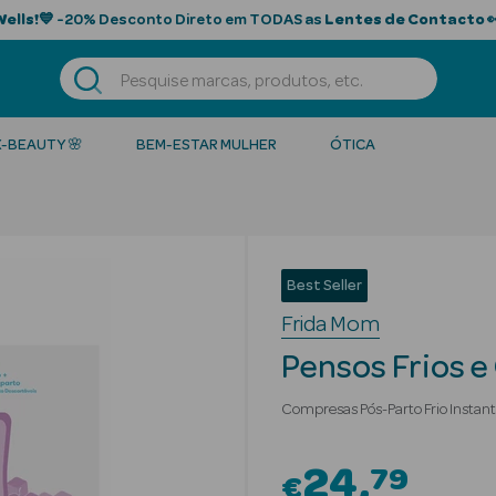
Wells!
💙 -20% Desconto Direto em TODAS as
Lentes de Contacto

K-BEAUTY 🌸
BEM-ESTAR MULHER
ÓTICA
Best Seller
Frida Mom
Pensos Frios e
Compresas Pós-Parto Frio Instan
24
79
€