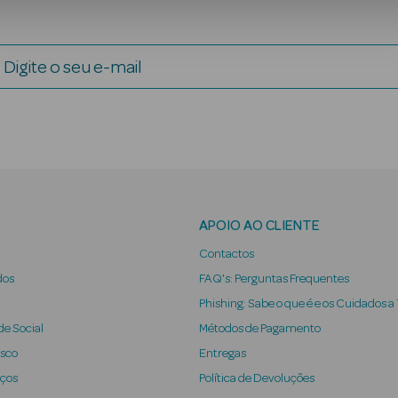
Digite o seu e-mail
APOIO AO CLIENTE
Contactos
dos
FAQ's: Perguntas Frequentes
Phishing: Sabe o que é e os Cuidados a
e Social
Métodos de Pagamento
osco
Entregas
iços
Política de Devoluções