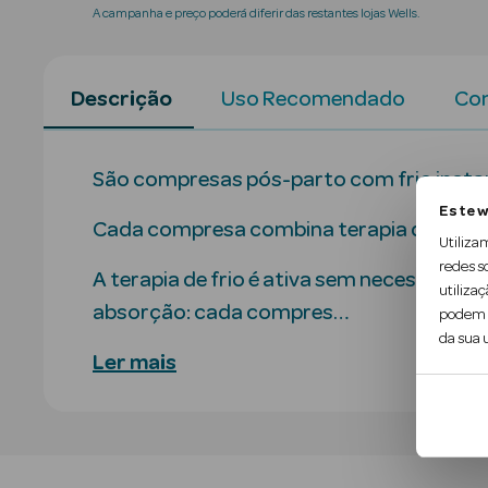
A campanha e preço poderá diferir das restantes lojas Wells.
Descrição
Uso Recomendado
Con
São compresas pós-parto com frio instant
Este w
Cada compresa combina terapia de frio 2 
Utiliza
redes s
A terapia de frio é ativa sem necessidade
utilizaç
absorção: cada compres…
podem c
da sua u
Ler mais