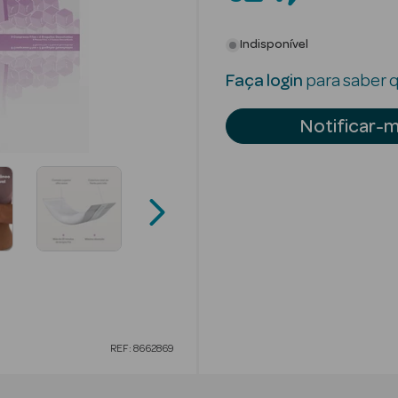
Indisponível
Faça login
para saber q
Notificar-
REF: 8662869