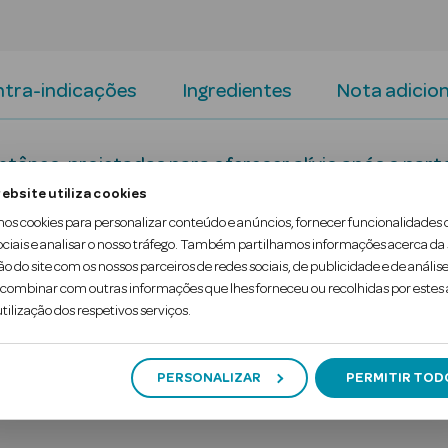
tra-indicações
Ingredientes
Nota adicion
âneo, projetadas para oferecer alívio após o part
ebsite utiliza cookies
em 1: inclui um pacote de gelo integrado + uma ca
mos cookies para personalizar conteúdo e anúncios, fornecer funcionalidades 
ociais e analisar o nosso tráfego. Também partilhamos informações acerca da
 de congelador — basta desdobrar a compresa para at
ão do site com os nossos parceiros de redes sociais, de publicidade e de análise
ombinar com outras informações que lhes forneceu ou recolhidas por estes a
tilização dos respetivos serviços.
PERSONALIZAR
PERMITIR TOD