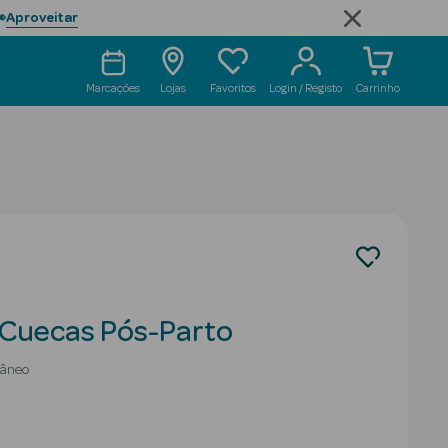
Aproveitar

Marcações
Lojas
Favoritos
Login / Registo
Carrinho
 Cuecas Pós-Parto
tâneo