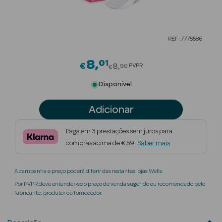
Beauty Season
Cuidados de
REF: 7775586
Cabelo
8
01
Price reduced from
Beauty Season
€
8
PVPR
90
€
Maquilhagem
Disponível
Beauty Season
Adicionar
Maquilhagem
Luxo
Paga em 3 prestações sem juros para
compras acima de € 59.
Saber mais
Beauty Season
Nutricosmética
A campanha e preço poderá diferir das restantes lojas Wells.
Beauty Season
Por PVPR deve entender-se o preço de venda sugerido ou recomendado pelo
Perfumes
fabricante, produtor ou fornecedor.
Beauty Season