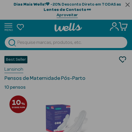
Dias Mais Wells!
💙 -20% Desconto Direto em TODAS as
Lentes de Contacto
👀
Aproveitar
MENU
portunidades
Ver Tudo
Beauty Season
Bebé e Mamã
Best Seller
Mamã
Beauty Season
Lansinoh
Cuidados Pós-Parto
Cabelo
Pensos de Maternidade Pós-Parto
Profissional
10 pensos
Beauty Season
10
Cosmética
%
SOBRE PVPR
Beauty Season
Cosmética
Luxo