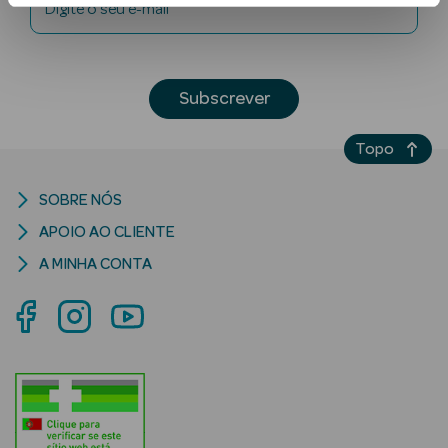
Digite o seu e-mail
Subscrever
Topo
Ver Tudo
SOBRE NÓS
Solares
APOIO AO CLIENTE
Corpo
A MINHA CONTA
Rosto
Lábios
Solares Bebé e
Criança