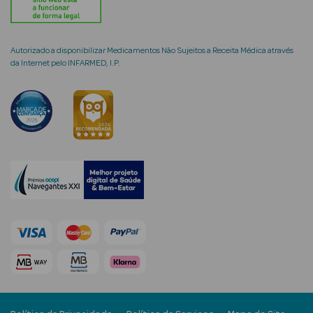
Autorizado a disponibilizar Medicamentos Não Sujeitos a Receita Médica através
da Internet pelo INFARMED, I.P.
mética Rosto e
Ver Tudo
Cosmética
Rosto
Hidratantes
Séruns Faciais
Creme de Olhos
Anti-
envelhecimento