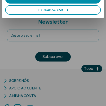
PERSONALIZAR
Subscreva a
Newsletter
Digite o seu e-mail
Ver Tudo
Solares
Subscrever
Corpo
Topo
Rosto
SOBRE NÓS
Lábios
APOIO AO CLIENTE
Solares Bebé e
A MINHA CONTA
Criança