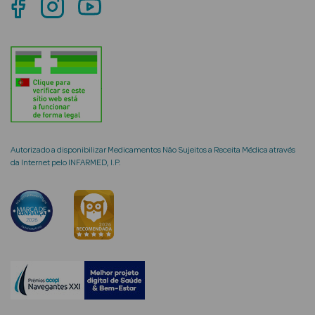
mética Rosto e
Ver Tudo
Cosmética
Autorizado a disponibilizar Medicamentos Não Sujeitos a Receita Médica através
Rosto
da Internet pelo INFARMED, I.P.
Hidratantes
Séruns Faciais
Creme de Olhos
Anti-
envelhecimento