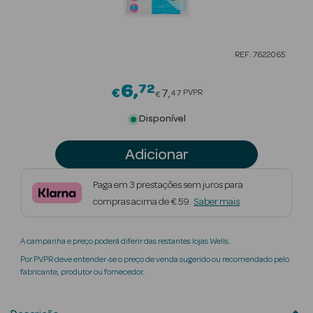
Beauty Season
Cuidados de
REF: 7622065
Cabelo
6
72
Price reduced from
Beauty Season
€
7
PVPR
47
€
Maquilhagem
Disponível
Beauty Season
Adicionar
Maquilhagem
Luxo
Paga em 3 prestações sem juros para
compras acima de € 59.
Saber mais
Beauty Season
Nutricosmética
A campanha e preço poderá diferir das restantes lojas Wells.
Beauty Season
Por PVPR deve entender-se o preço de venda sugerido ou recomendado pelo
Perfumes
fabricante, produtor ou fornecedor.
Beauty Season