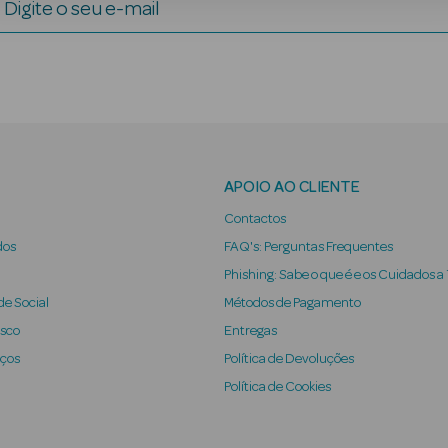
Digite o seu e-mail
APOIO AO CLIENTE
Contactos
dos
FAQ's: Perguntas Frequentes
Phishing: Sabe o que é e os Cuidados a
e Social
Métodos de Pagamento
osco
Entregas
iços
Política de Devoluções
Política de Cookies