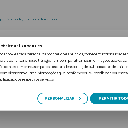
elo fabricante, produtor ou fornecedor.
tra-indicações
Ingredientes
ebsite utiliza cookies
mos cookies para personalizar conteúdo e anúncios, fornecer funcionalidades 
ociais e analisar o nosso tráfego. Também partilhamos informações acerca da
 a pasta de dentes destinada à proteção das gengiv
ão do site com os nossos parceiros de redes sociais, de publicidade e de análise
a. Além disso, ajuda a prevenir o tártaro e a irrit
ombinar com outras informações que lhes forneceu ou recolhidas por estes a
tilização dos respetivos serviços.
PERSONALIZAR
PERMITIR TOD