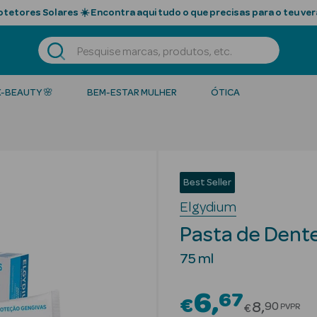
tetores Solares ☀️ Encontra aqui tudo o que precisas para o teu ver
K-BEAUTY 🌸
BEM-ESTAR MULHER
ÓTICA
Best Seller
Elgydium
Pasta de Dent
75 ml
6
67
€
Price red
8
90
PVPR
€