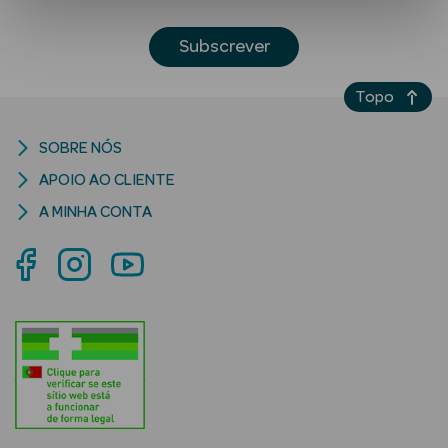
Subscrever
Topo
SOBRE NÓS
APOIO AO CLIENTE
Ver Tudo
A MINHA CONTA
Solares
Corpo
Rosto
Lábios
Solares Bebé e
Criança