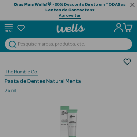
Dias Mais Wells!
💙 -20% Desconto Direto em TODAS as
Lentes de Contacto
👀
Aproveitar
MENU
portunidades
Ver Tudo
Home
Beauty Season
Beauty Season
The Humble Co.
Cabelo
Pasta de Dentes Natural Menta
Profissional
75 ml
Beauty Season
Cosmética
Beauty Season
Cosmética
Luxo