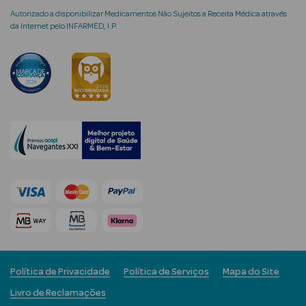
Autorizado a disponibilizar Medicamentos Não Sujeitos a Receita Médica através
da Internet pelo INFARMED, I.P.
mética Rosto e
Ver Tudo
Cosmética
Rosto
Hidratantes
Séruns Faciais
Creme de Olhos
Política de Privacidade
Política de Serviços
Mapa do Site
Anti-
Livro de Reclamações
envelhecimento