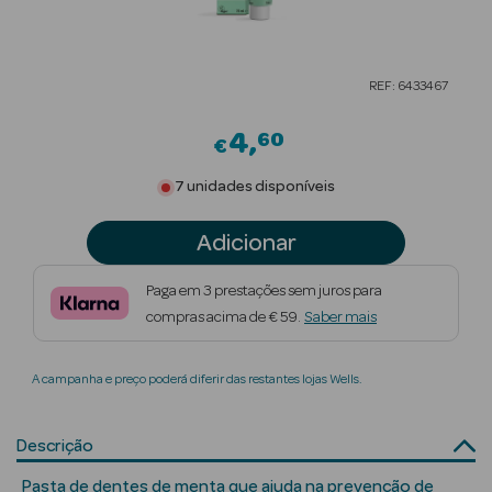
Beauty Season
Cuidados de
REF: 6433467
Cabelo
4
60
Beauty Season
€
Maquilhagem
7 unidades disponíveis
Beauty Season
Adicionar
Maquilhagem
Luxo
Paga em 3 prestações sem juros para
compras acima de € 59.
Saber mais
Beauty Season
Nutricosmética
A campanha e preço poderá diferir das restantes lojas Wells.
Beauty Season
Perfumes
Descrição
Beauty Season
Pasta de dentes de menta que ajuda na prevenção de