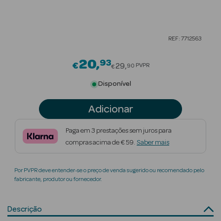
Beauty Season
Cuidados de
REF: 7712563
Cabelo
20
93
Price reduced from
Beauty Season
€
29
PVPR
90
€
Maquilhagem
Disponível
Beauty Season
Adicionar
Maquilhagem
Luxo
Paga em 3 prestações sem juros para
compras acima de € 59.
Saber mais
Beauty Season
Nutricosmética
Por PVPR deve entender-se o preço de venda sugerido ou recomendado pelo
Beauty Season
fabricante, produtor ou fornecedor.
Perfumes
Descrição
Beauty Season