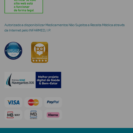
Autorizado a disponibilizar Medicamentos Não Sujeitos a Receita Médica através
da Internet pelo INFARMED, I.P.
mética Rosto e
Ver Tudo
Cosmética
Rosto
Hidratantes
Séruns Faciais
Creme de Olhos
Anti-
envelhecimento