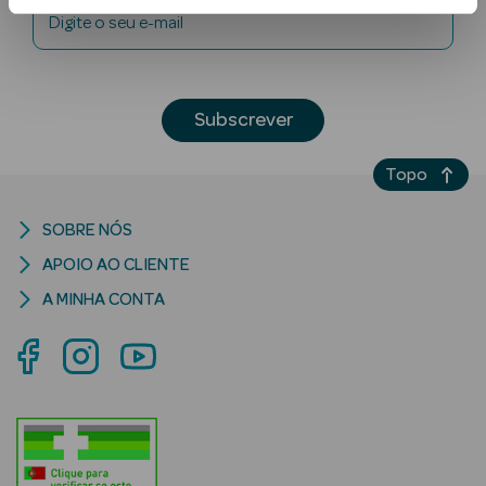
Digite o seu e-mail
Subscrever
Topo
Ver Tudo
SOBRE NÓS
Solares
APOIO AO CLIENTE
Corpo
A MINHA CONTA
Rosto
Lábios
Solares Bebé e
Criança