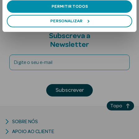
PERMITIR TODOS
PERSONALIZAR
Subscreva a
Newsletter
Ver Tudo
Digite o seu e-mail
Solares
Corpo
Subscrever
Rosto
Topo
Lábios
SOBRE NÓS
Solares Bebé e
Criança
APOIO AO CLIENTE