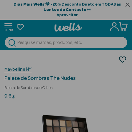
Dias Mais Wells!
💙 -20% Desconto Direto em TODAS as
Lentes de Contacto
👀
Aproveitar
MENU
portunidades
Ver Tudo
Beauty Season
Maquilhagem
Olhos
Beauty Season
Maybelline NY
Paleta de Sombras
Cabelo
Palete de Sombras The Nudes
Profissional
Paleta de Sombras de Olhos
Beauty Season
9,6 g
Cosmética
Beauty Season
Cosmética
Luxo