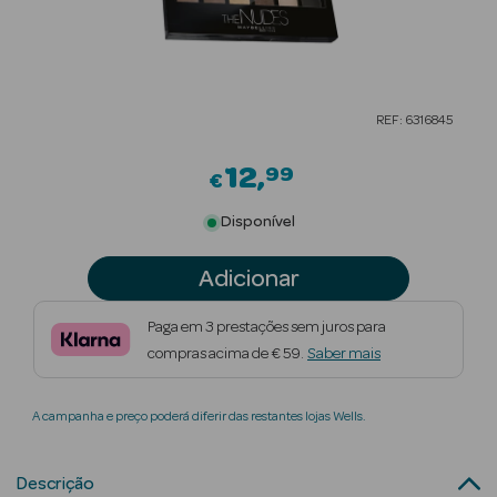
Beauty Season
Cuidados de
Cabelo
REF: 6316845
Beauty Season
Maquilhagem
12
99
€
Beauty Season
Disponível
Maquilhagem
Luxo
Adicionar
Beauty Season
Paga em 3 prestações sem juros para
Nutricosmética
compras acima de € 59.
Saber mais
Beauty Season
A campanha e preço poderá diferir das restantes lojas Wells.
Perfumes
Beauty Season
Descrição