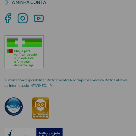
A MINHA CONTA
mética Rosto e
Ver Tudo
Cosmética
Rosto
Autorizado a disponibilizar Medicamentos Não Sujeitos a Receita Médica através
Hidratantes
da Internet pelo INFARMED, I.P.
Séruns Faciais
Creme de Olhos
Anti-
envelhecimento