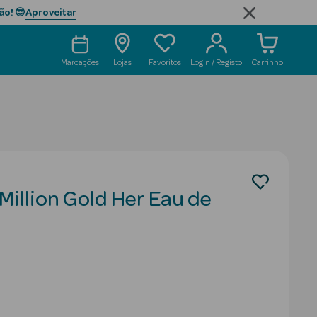
Aproveitar
ão! 😎
Marcações
Lojas
Favoritos
Login / Registo
Carrinho
illion Gold Her Eau de