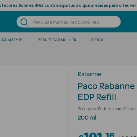
tetores Solares ☀️ Encontra aqui tudo o que precisas para o teu ver
K-BEAUTY 🌸
BEM-ESTAR MULHER
ÓTICA
Rabanne
Paco Rabanne M
EDP Refill
Recarga de Perfume para Mulher
200 ml
16