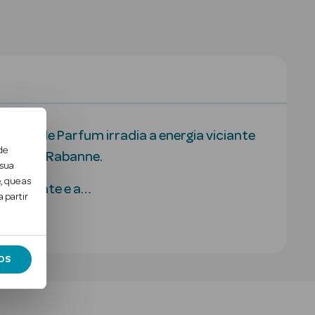
r Eau de Parfum irradia a energia viciante
de
loral de Rabanne.
 sua
, que as
cintilante e a…
 partir
OS