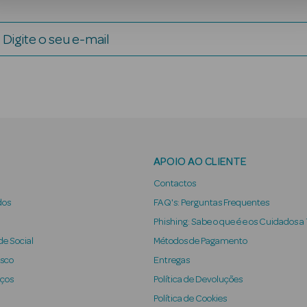
Digite o seu e-mail
APOIO AO CLIENTE
Contactos
dos
FAQ's: Perguntas Frequentes
Phishing: Sabe o que é e os Cuidados a
e Social
Métodos de Pagamento
osco
Entregas
iços
Política de Devoluções
Política de Cookies