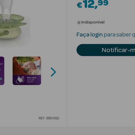
12
99
€
Indisponível
Faça login
para saber q
Notificar-
REF: 8591262