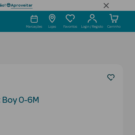
Aproveitar
ão! 😎
Marcações
Lojas
Favoritos
Login / Registo
Carrinho
t Boy 0-6M