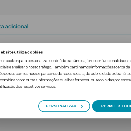
a adicional
m escudo flexível. 9 em cada 10 pais concordam: o 
ebsite utiliza cookies
ra Soft.
mos cookies para personalizar conteúdo e anúncios, fornecer funcionalidades 
ociais e analisar o nosso tráfego. Também partilhamos informações acerca da
ependentemente de quem estiver a cuidar do bebé.
ão do site com os nossos parceiros de redes sociais, de publicidade e de análise
ombinar com outras informações que lhes forneceu ou recolhidas por estes a
tas
tilização dos respetivos serviços.
PERSONALIZAR
PERMITIR TOD