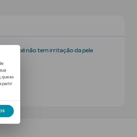
meu bebé não tem irritação da pele
de
 sua
, que as
 partir
OS