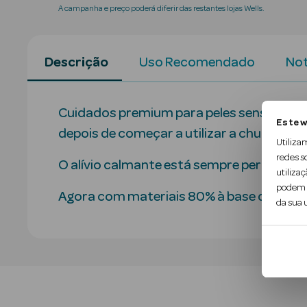
A campanha e preço poderá diferir das restantes lojas Wells.
Descrição
Uso Recomendado
Not
Cuidados premium para peles sensíveis co
Este w
depois de começar a utilizar a chupeta Ult
Utiliza
redes s
O alívio calmante está sempre perto, ind
utilizaç
podem c
Agora com materiais 80% à base de plan
da sua u