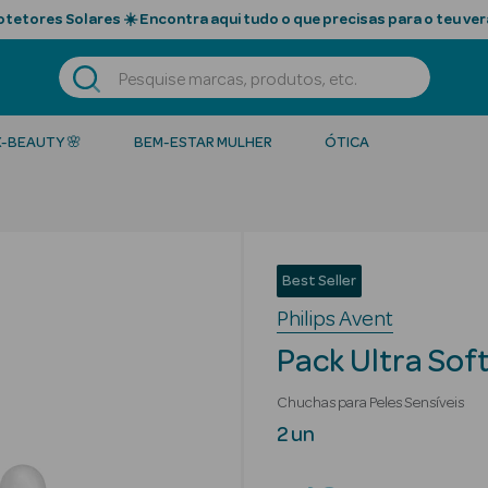
tetores Solares ☀️ Encontra aqui tudo o que precisas para o teu ver
K-BEAUTY 🌸
BEM-ESTAR MULHER
ÓTICA
Best Seller
Philips Avent
Pack Ultra Sof
Chuchas para Peles Sensíveis
2 un