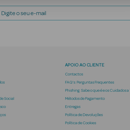
Digite o seu e-mail
APOIO AO CLIENTE
Contactos
dos
FAQ's: Perguntas Frequentes
Phishing: Sabe o que é e os Cuidados a
e Social
Métodos de Pagamento
osco
Entregas
iços
Política de Devoluções
Política de Cookies