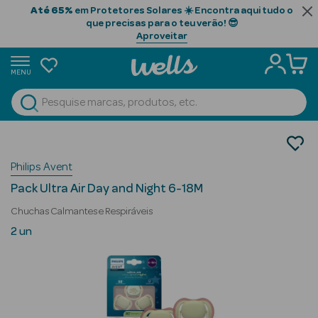
Até 65%
em Protetores Solares ☀️ Encontra aqui tudo o
que precisas para o teu verão! 😎
Aproveitar
MENU
portunidades
Ver Tudo
Beauty Season
Bebé e Mamã
Chuchas
Beauty Season
Philips Avent
Chuchas
Cabelo
Pack Ultra Air Day and Night 6-18M
Profissional
Chuchas Calmantes e Respiráveis
Beauty Season
2 un
Cosmética
Beauty Season
Cosmética
Luxo