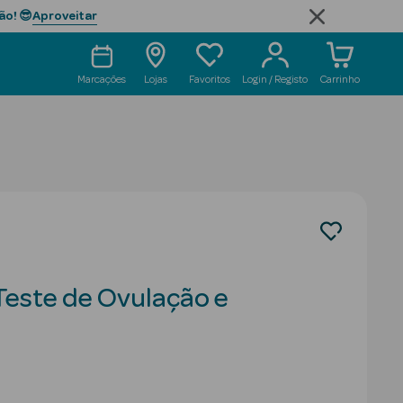
Aproveitar
ão! 😎
Marcações
Lojas
Favoritos
Login / Registo
Carrinho
Teste de Ovulação e