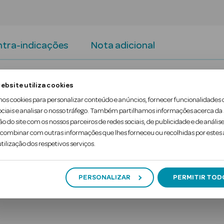
tra-indicações
Nota adicional
ação e gravidez é um dispositivo para autoteste co
ebsite utiliza cookies
 10 mIU/ml e um copo de recolha de urina.
mos cookies para personalizar conteúdo e anúncios, fornecer funcionalidades 
ociais e analisar o nosso tráfego. Também partilhamos informações acerca da
s, com precisão superior a 99%, que permite identif
ão do site com os nossos parceiros de redes sociais, de publicidade e de análise
ombinar com outras informações que lhes forneceu ou recolhidas por estes a
tilização dos respetivos serviços.
PERSONALIZAR
PERMITIR TOD