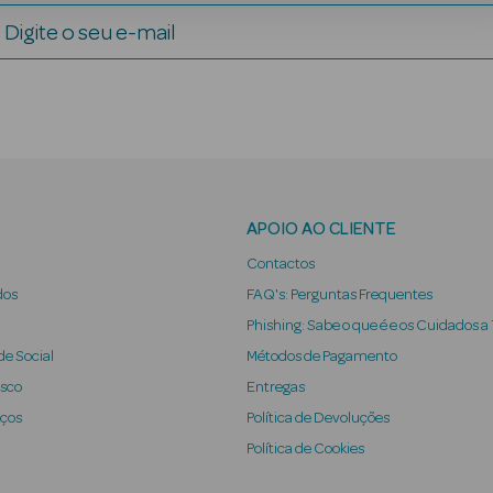
Digite o seu e-mail
APOIO AO CLIENTE
Contactos
dos
FAQ's: Perguntas Frequentes
Phishing: Sabe o que é e os Cuidados a
e Social
Métodos de Pagamento
osco
Entregas
iços
Política de Devoluções
Política de Cookies