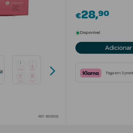
28
90
€
Disponível
Adicionar
Paga em 3 pres
REF: 8212933