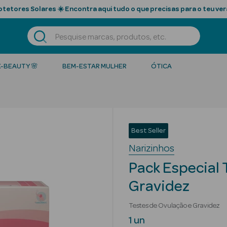
tetores Solares ☀️ Encontra aqui tudo o que precisas para o teu ver
K-BEAUTY 🌸
BEM-ESTAR MULHER
ÓTICA
Best Seller
Narizinhos
Pack Especial 
Gravidez
Testes de Ovulação e Gravidez
1 un