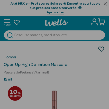
Até 65%
em Protetores Solares ☀️ Encontra aqui tudo o
que precisas para o teu verão! 😎
Aproveitar
MENU
portunidades
Ver Tudo
Beauty Season
Maquilhagem
Olhos
Beauty Season
Flormar
Máscara de Pestanas
Cabelo
Open Up High Definition Mascara
Profissional
Máscara de Pestanas Vitamina E
Beauty Season
12 ml
Cosmética
10
%
Beauty Season
SOBRE PVPR
Cosmética
Luxo