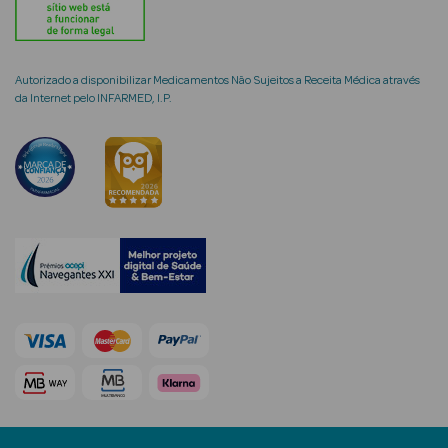
Autorizado a disponibilizar Medicamentos Não Sujeitos a Receita Médica através
da Internet pelo INFARMED, I.P.
mética Rosto e
Ver Tudo
Cosmética
Rosto
Hidratantes
Séruns Faciais
Creme de Olhos
Anti-
envelhecimento