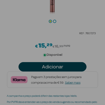
Beauty Season
Cuidados de
Cabelo
Beauty Season
REF: 7807273
Maquilhagem
15
29
Price reduced from
€
Beauty Season
16
PVPR
99
€
Maquilhagem
Disponível
Luxo
Adicionar
Beauty Season
Nutricosmética
Paga em 3 prestações sem juros para
compras acima de € 59.
Saber mais
Beauty Season
Perfumes
A campanha e preço poderá diferir das restantes lojas Wells.
Beauty Season
Por PVPR deve entender-se o preço de venda sugerido ou recomendado pelo