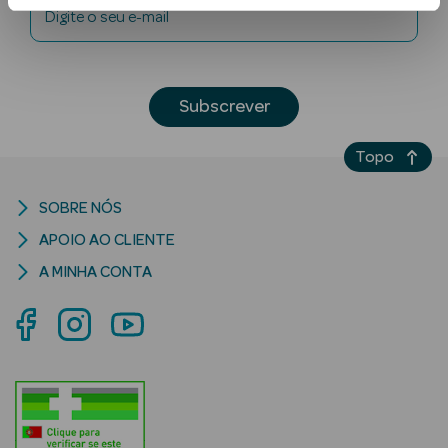
Digite o seu e-mail
Subscrever
Topo
Ver Tudo
SOBRE NÓS
Solares
APOIO AO CLIENTE
Corpo
A MINHA CONTA
Rosto
Lábios
Solares Bebé e
Criança