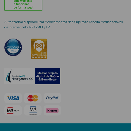
Autorizado a disponibilizar Medicamentos Não Sujeitos a Receita Médica através
da Internet pelo INFARMED, I.P.
mética Rosto e
Ver Tudo
Cosmética
Rosto
Hidratantes
Séruns Faciais
Creme de Olhos
Anti-
envelhecimento