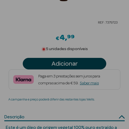
Beauty Season
Cuidados de
REF: 7379723
Cabelo
4
99
Beauty Season
€
Maquilhagem
5 unidades disponíveis
Beauty Season
Adicionar
Maquilhagem
Luxo
Paga em 3 prestações sem juros para
compras acima de € 59.
Saber mais
Beauty Season
Nutricosmética
A campanha e preço poderá diferir das restantes lojas Wells.
Beauty Season
Perfumes
Descrição
Beauty Season
Este é um óleo de origem vegetal 100% puro extraído a