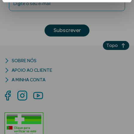
Digite o seu e-mail
Subscrever
Topo
Ver Tudo
SOBRE NÓS
Solares
APOIO AO CLIENTE
Corpo
A MINHA CONTA
Rosto
Lábios
Solares Bebé e
Criança