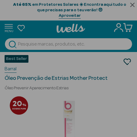
Até 65%
em Protetores Solares ☀️ Encontra aqui tudo o
que precisas para o teu verão! 😎
Aproveitar
MENU
portunidades
Ver Tudo
Beauty Season
Best Seller
Cosmética Rosto e Corpo
Barral
Cosmética Corpo
Beauty Season
Estrias
Cabelo
Óleo Prevenção de Estrias Mother Protect
Profissional
Óleo Prevenir Aparecimento Estrias
Beauty Season
20
%
Cosmética
SOBRE PVPR
Beauty Season
Cosmética
Luxo