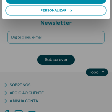
PERSONALIZAR
Subscreva a
Newsletter
Digite o seu e-mail
Ver Tudo
Solares
Subscrever
Corpo
Topo
Rosto
SOBRE NÓS
Lábios
APOIO AO CLIENTE
Solares Bebé e
A MINHA CONTA
Criança