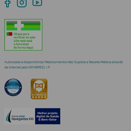
mética Rosto e
Ver Tudo
Cosmética
Autorizado a disponibilizar Medicamentos Não Sujeitos a Receita Médica através
Rosto
da Internet pelo INFARMED, I.P.
Hidratantes
Séruns Faciais
Creme de Olhos
Anti-
envelhecimento