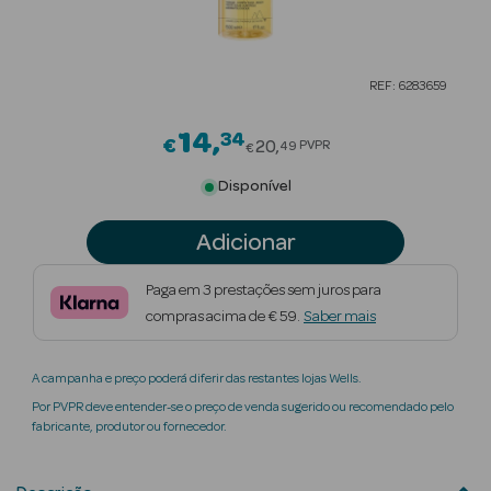
Beauty Season
Cuidados de
REF: 6283659
Cabelo
14
34
Price reduced from
Beauty Season
€
20
PVPR
49
€
Maquilhagem
Disponível
Beauty Season
Adicionar
Maquilhagem
Luxo
Paga em 3 prestações sem juros para
compras acima de € 59.
Saber mais
Beauty Season
Nutricosmética
A campanha e preço poderá diferir das restantes lojas Wells.
Beauty Season
Por PVPR deve entender-se o preço de venda sugerido ou recomendado pelo
Perfumes
fabricante, produtor ou fornecedor.
Beauty Season