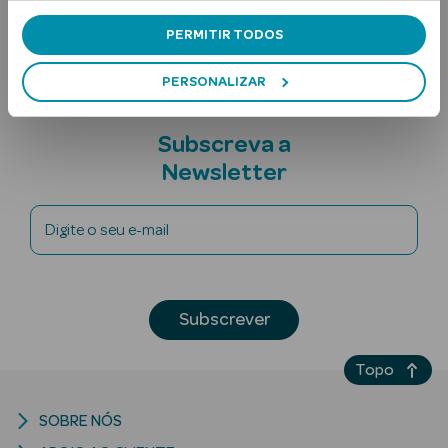
Nota adicional
PERMITIR TODOS
PERSONALIZAR
Subscreva a
Newsletter
Ver Tudo
Solares
Digite o seu e-mail
Corpo
Rosto
Subscrever
Lábios
Topo
Solares Bebé e
Criança
SOBRE NÓS