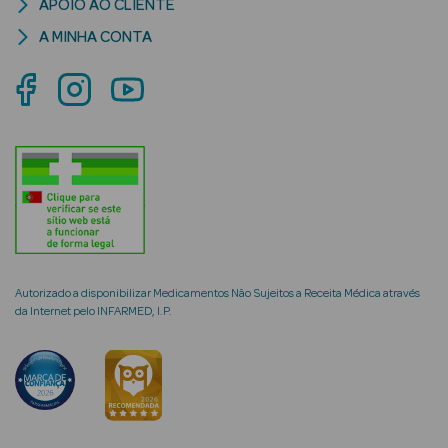
APOIO AO CLIENTE
A MINHA CONTA
mética Rosto e
Ver Tudo
Cosmética
Rosto
Hidratantes
Autorizado a disponibilizar Medicamentos Não Sujeitos a Receita Médica através
da Internet pelo INFARMED, I.P.
Séruns Faciais
Creme de Olhos
Anti-
envelhecimento