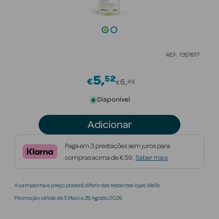
Beauty Season
Cuidados de
Cabelo
REF: 7357877
Beauty Season
Maquilhagem
5
52
Price reduced from
€
6
49
€
Beauty Season
Disponível
Maquilhagem
Luxo
Adicionar
Beauty Season
Paga em 3 prestações sem juros para
Nutricosmética
compras acima de € 59.
Saber mais
Beauty Season
A campanha e preço poderá diferir das restantes lojas Wells.
Perfumes
Promoção válida de 5 Maio a 28 Agosto 2026
Beauty Season