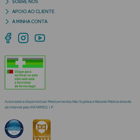
SOBRE NÓS
APOIO AO CLIENTE
A MINHA CONTA
mética Rosto e
Ver Tudo
Cosmética
Rosto
Hidratantes
Séruns Faciais
Autorizado a disponibilizar Medicamentos Não Sujeitos a Receita Médica através
da Internet pelo INFARMED, I.P.
Creme de Olhos
Anti-
envelhecimento