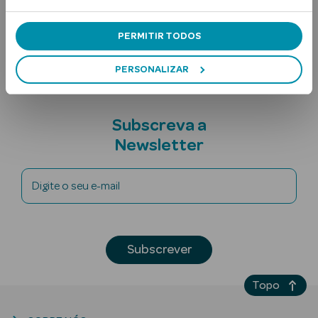
Ingredientes
Nota adicional
PERMITIR TODOS
PERSONALIZAR
Subscreva a
Ver Tudo
Newsletter
Solares
Corpo
Digite o seu e-mail
Rosto
Lábios
Subscrever
Solares Bebé e
Topo
Criança