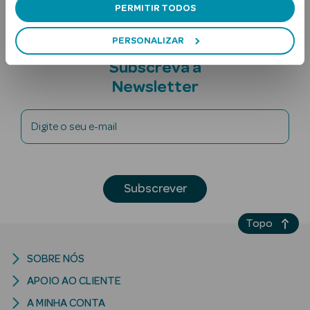
PERMITIR TODOS
PERSONALIZAR
Subscreva a
Newsletter
Digite o seu e-mail
Ver Tudo
Solares
Corpo
Subscrever
Rosto
Topo
Lábios
SOBRE NÓS
Solares Bebé e
APOIO AO CLIENTE
Criança
A MINHA CONTA