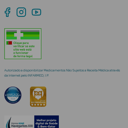
mética Rosto e
Ver Tudo
Cosmética
Rosto
Autorizado a disponibilizar Medicamentos Não Sujeitos a Receita Médica através
da Internet pelo INFARMED, I.P.
Hidratantes
Séruns Faciais
Creme de Olhos
Anti-
envelhecimento