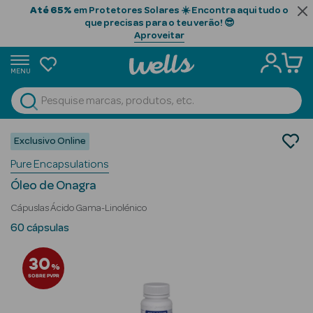
Até 65%
em Protetores Solares ☀️ Encontra aqui tudo o
que precisas para o teu verão! 😎
Aproveitar
MENU
portunidades
Ver Tudo
Beauty Season
Nutrição e Suplementos
Exclusivo Online
Suplementos Alimentares
Beauty Season
Pure Encapsulations
Saúde da Mulher
Cabelo
Óleo de Onagra
Profissional
Cápuslas Ácido Gama-Linolénico
Beauty Season
60 cápsulas
Cosmética
30
%
Beauty Season
SOBRE PVPR
Cosmética
Luxo