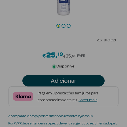
Beauty Season
Cuidados de
Cabelo
Beauty Season
REF: 8451353
Maquilhagem
25
19
Price reduced from
€
Beauty Season
35
PVPR
99
€
Maquilhagem
Disponível
Luxo
Adicionar
Beauty Season
Nutricosmética
Paga em 3 prestações sem juros para
compras acima de € 59.
Saber mais
Beauty Season
Perfumes
A campanha e preço poderá diferir das restantes lojas Wells.
Beauty Season
Por PVPR deve entender-se o preço de venda sugerido ou recomendado pelo