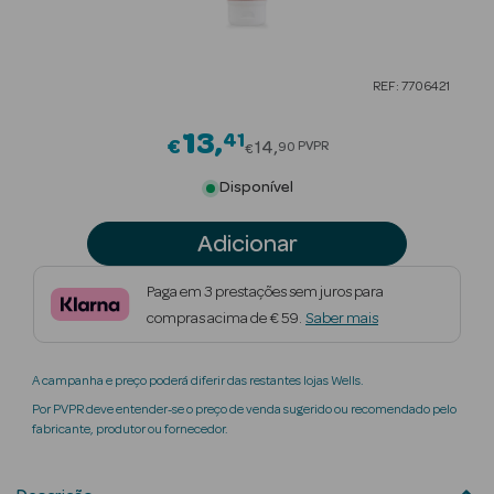
Beauty Season
Cuidados de
REF: 7706421
Cabelo
13
41
Price reduced from
Beauty Season
€
14
PVPR
90
€
Maquilhagem
Disponível
Beauty Season
Adicionar
Maquilhagem
Luxo
Paga em 3 prestações sem juros para
compras acima de € 59.
Saber mais
Beauty Season
Nutricosmética
A campanha e preço poderá diferir das restantes lojas Wells.
Beauty Season
Por PVPR deve entender-se o preço de venda sugerido ou recomendado pelo
Perfumes
fabricante, produtor ou fornecedor.
Beauty Season