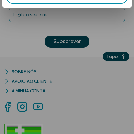
Digite o seu e-mail
Subscrever
Topo
Ver Tudo
Solares
SOBRE NÓS
Corpo
APOIO AO CLIENTE
Rosto
A MINHA CONTA
Lábios
Solares Bebé e
Criança