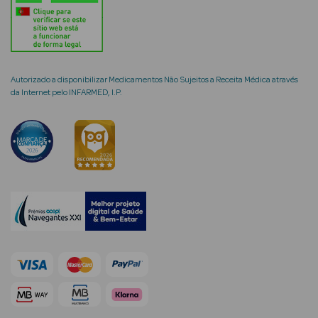
mética Rosto e
Autorizado a disponibilizar Medicamentos Não Sujeitos a Receita Médica através
da Internet pelo INFARMED, I.P.
Ver Tudo
Cosmética
Rosto
Hidratantes
Séruns Faciais
Creme de Olhos
Anti-
envelhecimento