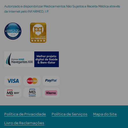
Autorizado a disponibilizar Medicamentos Não Sujeitos a Receita Médica através
da Internet pelo INFARMED, I.P.
mética Rosto e
Ver Tudo
Cosmética
Rosto
Hidratantes
Séruns Faciais
Creme de Olhos
Política de Privacidade
Política de Serviços
Mapa do Site
Anti-
envelhecimento
Livro de Reclamações