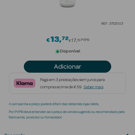
Beauty Season
Cuidados de
REF: 3753003
Cabelo
13
72
Price reduced from
Beauty Season
€
17
PVPR
15
€
Maquilhagem
Disponível
Beauty Season
Adicionar
Maquilhagem
Luxo
Paga em 3 prestações sem juros para
compras acima de € 59.
Saber mais
Beauty Season
Nutricosmética
A campanha e preço poderá diferir das restantes lojas Wells.
Beauty Season
Por PVPR deve entender-se o preço de venda sugerido ou recomendado pelo
Perfumes
fabricante, produtor ou fornecedor.
Beauty Season