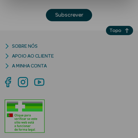
Subscrever
Topo
SOBRE NÓS
APOIO AO CLIENTE
Ver Tudo
Solares
A MINHA CONTA
Corpo
Rosto
Lábios
Solares Bebé e
Criança