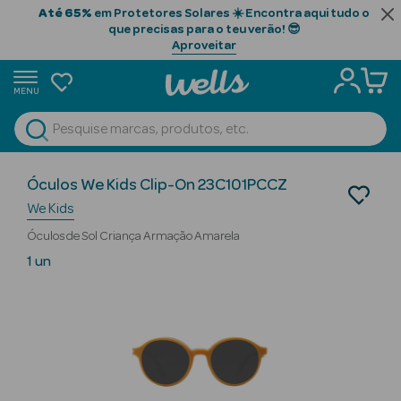
Até 65%
em Protetores Solares ☀️ Encontra aqui tudo o
que precisas para o teu verão! 😎
Aproveitar
MENU
portunidades
Ver Tudo
Beauty Season
Ótica
Óculos We Kids Clip-On 23C101PCCZ
Óculos Graduados
Beauty Season
We Kids
Cabelo
Óculos de Sol Criança Armação Amarela
Profissional
1 un
Beauty Season
Cosmética
Beauty Season
Cosmética
Luxo