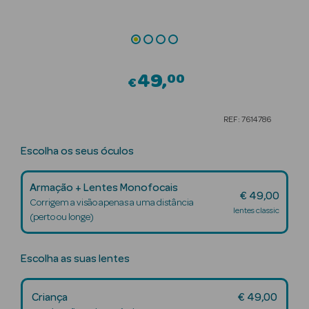
Beauty Season
Cuidados de
Cabelo
49
00
€
Beauty Season
Maquilhagem
REF: 7614786
Beauty Season
Escolha os seus óculos
Maquilhagem
Luxo
Armação + Lentes Monofocais
€ 49,00
Beauty Season
Corrigem a visão apenas a uma distância
lentes classic
Nutricosmética
(perto ou longe)
Beauty Season
Escolha as suas lentes
Perfumes
Beauty Season
Criança
€ 49,00