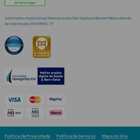
Limpeza Facial
Autorizado a disponibilizar Medicamentos Não Sujeitos a Receita Médica através
Desmaquilhantes
da Internet pelo INFARMED, I.P.
Água Micelar
Solares
Máscaras
Faciais
Água Termal
Esfoliantes
Lábios
Coffrets
Política de Privacidade
Política de Serviços
Mapa do Site