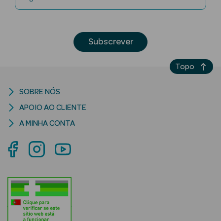
Subscrever
mética Rosto e
Topo
Ver Tudo
SOBRE NÓS
Cosmética
APOIO AO CLIENTE
Rosto
A MINHA CONTA
Hidratantes
Séruns Faciais
Creme de Olhos
Anti-
envelhecimento