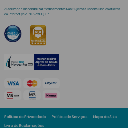
Limpeza Facial
Autorizado a disponibilizar Medicamentos Não Sujeitos a Receita Médica através
da Internet pelo INFARMED, I.P.
Desmaquilhantes
Água Micelar
Solares
Máscaras
Faciais
Água Termal
Esfoliantes
Lábios
Política de Privacidade
Política de Serviços
Mapa do Site
Coffrets
Livro de Reclamações