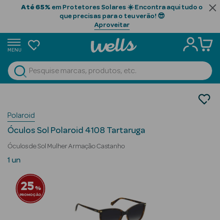
Até 65%
em Protetores Solares ☀️ Encontra aqui tudo o
que precisas para o teu verão! 😎
Aproveitar
MENU
portunidades
Ver Tudo
Home
Beauty Season
Beauty Season
Polaroid
Cabelo
Óculos Sol Polaroid 4108 Tartaruga
Profissional
Óculos de Sol Mulher Armação Castanho
Beauty Season
1 un
Cosmética
25
%
Beauty Season
PROMOÇÃO
Cosmética
Luxo