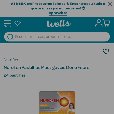
Até 65%
em Protetores Solares ☀️ Encontra aqui tudo o
que precisas para o teu verão! 😎
Aproveitar
MENU
portunidades
Ver Tudo
Beauty Season
Medicamentos
Febre
Beauty Season
Nurofen
Anti-inflamatórios
Cabelo
Nurofen Pastilhas Mastigáveis Dor e Febre
Profissional
24 pastilhas
Beauty Season
Cosmética
Beauty Season
Cosmética
Luxo