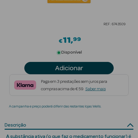
Beauty Season
Cuidados de
REF: 6743509
Cabelo
11
99
Beauty Season
€
Maquilhagem
Disponível
Beauty Season
Adicionar
Maquilhagem
Luxo
Paga em 3 prestações sem juros para
compras acima de € 59.
Saber mais
Beauty Season
Nutricosmética
A campanha e preço poderá diferir das restantes lojas Wells.
Beauty Season
Perfumes
Descrição
Beauty Season
A substância ativa (o que faz o medicamento funcionar) é