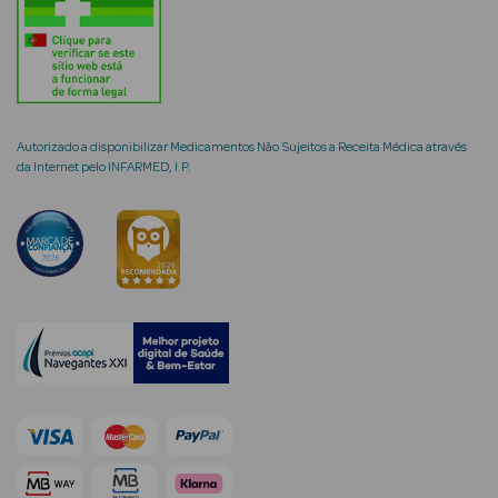
mética Rosto e
Autorizado a disponibilizar Medicamentos Não Sujeitos a Receita Médica através
da Internet pelo INFARMED, I.P.
Ver Tudo
Cosmética
Rosto
Hidratantes
Séruns Faciais
Creme de Olhos
Anti-
envelhecimento