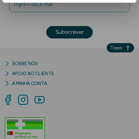
Digite o seu e-mail
Subscrever
Topo
Ver Tudo
SOBRE NÓS
Solares
APOIO AO CLIENTE
Corpo
A MINHA CONTA
Rosto
Lábios
Solares Bebé e
Criança