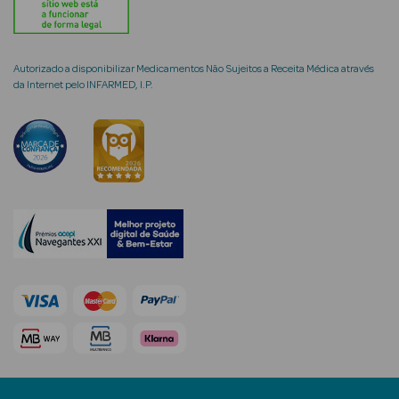
Autorizado a disponibilizar Medicamentos Não Sujeitos a Receita Médica através
da Internet pelo INFARMED, I.P.
mética Rosto e
Ver Tudo
Cosmética
Rosto
Hidratantes
Séruns Faciais
Creme de Olhos
Anti-
envelhecimento