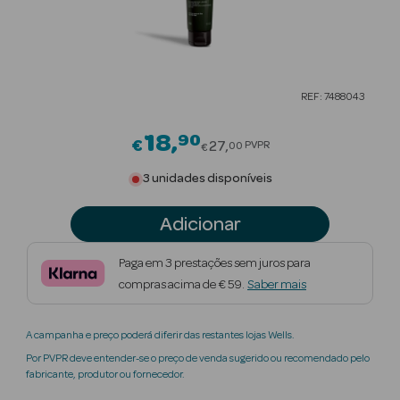
Beauty Season
Cuidados de
Cabelo
REF: 7488043
Beauty Season
Maquilhagem
18
90
Price reduced from
€
27
PVPR
00
€
Beauty Season
3 unidades disponíveis
Maquilhagem
Luxo
Adicionar
Beauty Season
Paga em 3 prestações sem juros para
Nutricosmética
compras acima de € 59.
Saber mais
Beauty Season
A campanha e preço poderá diferir das restantes lojas Wells.
Perfumes
Por PVPR deve entender-se o preço de venda sugerido ou recomendado pelo
fabricante, produtor ou fornecedor.
Beauty Season