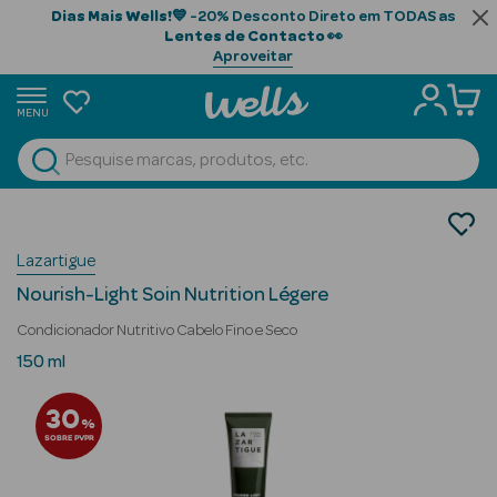
Dias Mais Wells!
💙 -20% Desconto Direto em TODAS as
Lentes de Contacto
👀
Aproveitar
MENU
portunidades
Ver Tudo
Beauty Season
Cabelo
Tratamento
Beauty Season
Lazartigue
Condicionadores
Cabelo
Nourish-Light Soin Nutrition Légere
Profissional
Condicionador Nutritivo Cabelo Fino e Seco
Beauty Season
150 ml
Cosmética
30
%
Beauty Season
SOBRE PVPR
Cosmética
Luxo