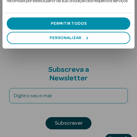
recolhidas por estes a partir da sua utilização dos respetivos serviços.
Ler mais
Uso Recomendado
PERMITIR TODOS
Nota adicional
PERSONALIZAR
Ver Tudo
Solares
Subscreva a
Newsletter
Corpo
Rosto
Digite o seu e-mail
Lábios
Solares Bebé e
Subscrever
Criança