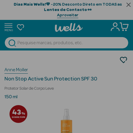
Dias Mais Wells!
💙 -20% Desconto Direto em TODAS as
Lentes de Contacto
👀
Aproveitar
MENU
portunidades
Ver Tudo
Beauty Season
Cosmética Rosto e Corpo
Cosmética Corpo Luxo
Beauty Season
Anne Moller
Protetores Solares
Cabelo
Non Stop Active Sun Protection SPF 30
Profissional
Protetor Solar de Corpo Leve
Beauty Season
150 ml
Cosmética
43
%
Beauty Season
SOBRE PVPR
Cosmética
Luxo