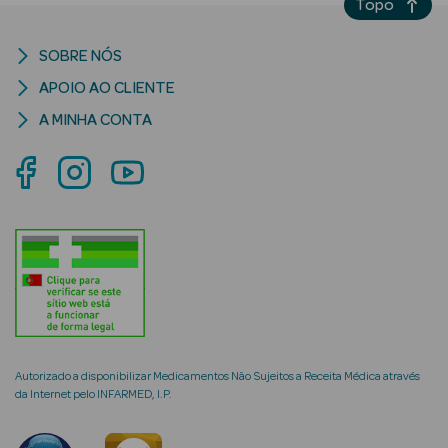
Topo
SOBRE NÓS
APOIO AO CLIENTE
mética Rosto e
A MINHA CONTA
Ver Tudo
Cosmética
Rosto
Hidratantes
Séruns Faciais
Creme de Olhos
Autorizado a disponibilizar Medicamentos Não Sujeitos a Receita Médica através
da Internet pelo INFARMED, I.P.
Anti-
envelhecimento