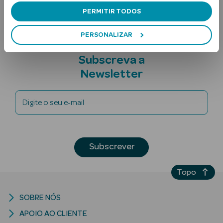
PERMITIR TODOS
PERSONALIZAR
Subscreva a
Newsletter
Ver Tudo
Digite o seu e-mail
Solares
Corpo
Subscrever
Rosto
Topo
Lábios
Solares Bebé e
SOBRE NÓS
Criança
APOIO AO CLIENTE