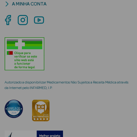
A MINHA CONTA
mética Rosto e
Ver Tudo
Cosmética
Rosto
Autorizado a disponibilizar Medicamentos Não Sujeitos a Receita Médica através
Hidratantes
da Internet pelo INFARMED, I.P.
Séruns Faciais
Creme de Olhos
Anti-
envelhecimento