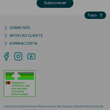
Subscrever
Topo
mética Rosto e
SOBRE NÓS
APOIO AO CLIENTE
A MINHA CONTA
Ver Tudo
Cosmética
Rosto
Hidratantes
Séruns Faciais
Creme de Olhos
Anti-
envelhecimento
Autorizado a disponibilizar Medicamentos Não Sujeitos a Receita Médica através