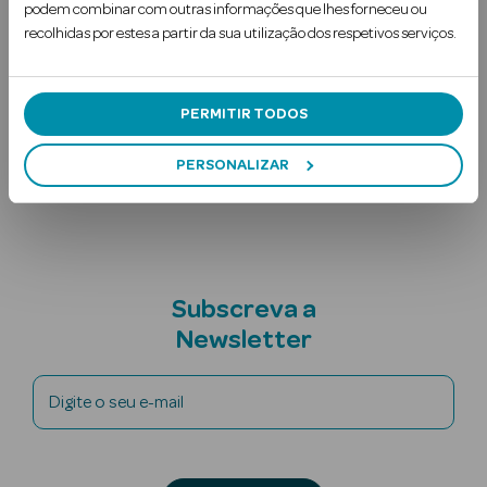
podem combinar com outras informações que lhes forneceu ou
Ler mais
recolhidas por estes a partir da sua utilização dos respetivos serviços.
Uso Recomendado
PERMITIR TODOS
Ingredientes
PERSONALIZAR
Nota adicional
Ver Tudo
Solares
Corpo
Subscreva a
Rosto
Newsletter
Lábios
Digite o seu e-mail
Solares Bebé e
Criança