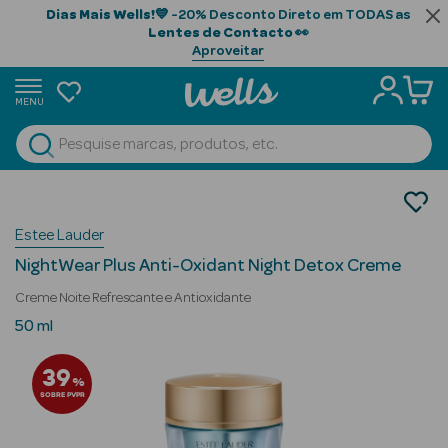
Dias Mais Wells!
💙 -20% Desconto Direto em TODAS as
Lentes de Contacto
👀
Aproveitar
MENU
portunidades
Ver Tudo
Beauty Season
Cosmética Rosto e Corpo
Cosmética Rosto Luxo
Beauty Season
Estee Lauder
Hidratantes
Cabelo
NightWear Plus Anti-Oxidant Night Detox Creme
Profissional
Creme Noite Refrescante e Antioxidante
Beauty Season
50 ml
Cosmética
39
%
Beauty Season
SOBRE PVPR
Cosmética
Luxo