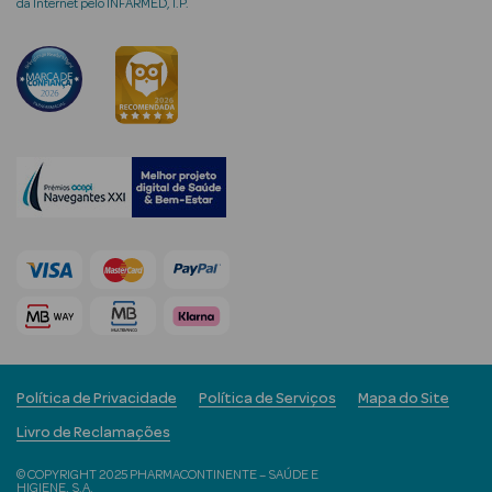
da Internet pelo INFARMED, I.P.
Limpeza Facial
Desmaquilhantes
Água Micelar
Solares
Máscaras
Faciais
Água Termal
Esfoliantes
Política de Privacidade
Política de Serviços
Mapa do Site
Lábios
Livro de Reclamações
Coffrets
© COPYRIGHT 2025 PHARMACONTINENTE – SAÚDE E
HIGIENE, S.A.