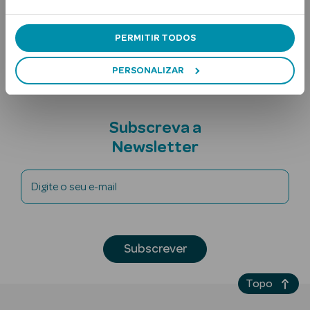
Ingredientes
Nota adicional
PERMITIR TODOS
PERSONALIZAR
Subscreva a
Ver Tudo
Newsletter
Solares
Corpo
Digite o seu e-mail
Rosto
Lábios
Subscrever
Solares Bebé e
Topo
Criança