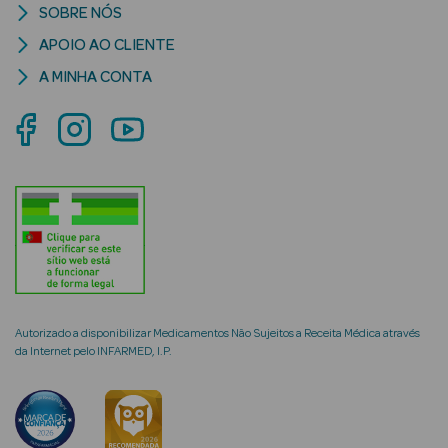
SOBRE NÓS
APOIO AO CLIENTE
A MINHA CONTA
mética Rosto e
Ver Tudo
Cosmética
Rosto
Hidratantes
Séruns Faciais
Autorizado a disponibilizar Medicamentos Não Sujeitos a Receita Médica através
da Internet pelo INFARMED, I.P.
Creme de Olhos
Anti-
envelhecimento