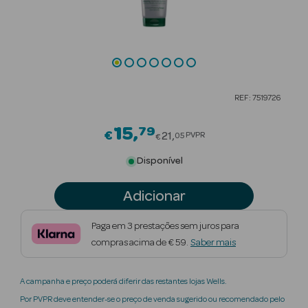
Beauty Season
Cuidados de
Cabelo
Beauty Season
REF: 7519726
Maquilhagem
15
79
Price reduced from
€
Beauty Season
21
PVPR
05
€
Maquilhagem
Disponível
Luxo
Adicionar
Beauty Season
Nutricosmética
Paga em 3 prestações sem juros para
compras acima de € 59.
Saber mais
Beauty Season
Perfumes
A campanha e preço poderá diferir das restantes lojas Wells.
Beauty Season
Por PVPR deve entender-se o preço de venda sugerido ou recomendado pelo