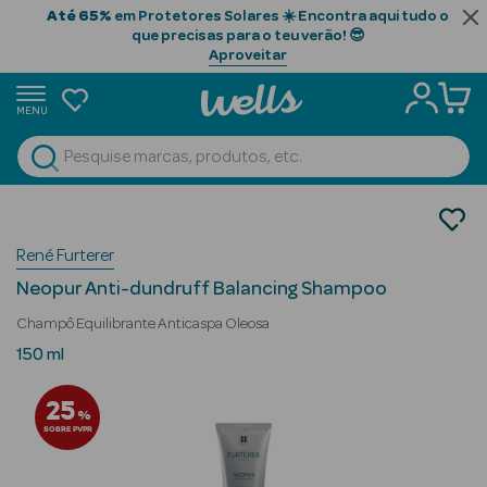
Até 65%
em Protetores Solares ☀️ Encontra aqui tudo o
que precisas para o teu verão! 😎
Aproveitar
MENU
portunidades
Ver Tudo
Beauty Season
Cabelo
Limpeza
Beauty Season
René Furterer
Champôs
Cabelo
Neopur Anti-dundruff Balancing Shampoo
Profissional
Champô Equilibrante Anticaspa Oleosa
Beauty Season
150 ml
Cosmética
25
%
Beauty Season
SOBRE PVPR
Cosmética
Luxo