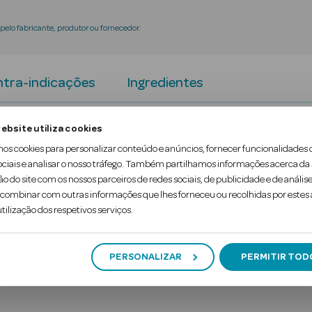
elo fabricante, produtor ou fornecedor.
tra-indicações
Ingredientes
ebsite utiliza cookies
textura ultrassuave combina ingredientes ativos su
mos cookies para personalizar conteúdo e anúncios, fornecer funcionalidades 
ociais e analisar o nosso tráfego. Também partilhamos informações acerca da
itação é suavizada e a pele autorregenera-se, recup
ão do site com os nossos parceiros de redes sociais, de publicidade e de análise
erficiais, irritações da pele, pós atos estético…
ombinar com outras informações que lhes forneceu ou recolhidas por estes a
tilização dos respetivos serviços.
PERSONALIZAR
PERMITIR TOD