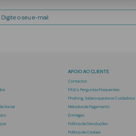
Digite o seu e-mail
APOIO AO CLIENTE
Contactos
dos
FAQ's: Perguntas Frequentes
Phishing: Sabe o que é e os Cuidados a
e Social
Métodos de Pagamento
osco
Entregas
iços
Política de Devoluções
Política de Cookies