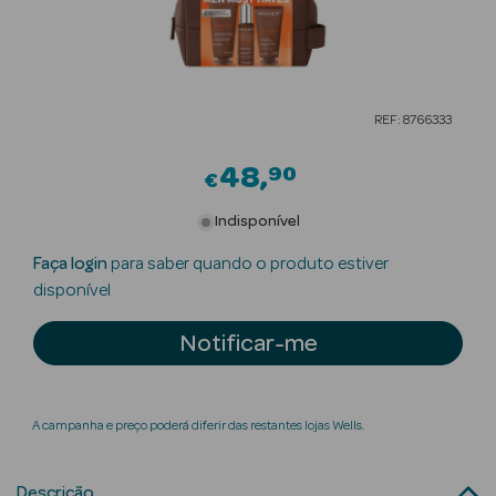
Beauty Season
Cuidados de
Cabelo
REF: 8766333
Beauty Season
Maquilhagem
48
90
€
Beauty Season
Indisponível
Maquilhagem
Faça login
para saber quando o produto estiver
Luxo
disponível
Beauty Season
Notificar-me
Nutricosmética
Beauty Season
Perfumes
A campanha e preço poderá diferir das restantes lojas Wells.
Beauty Season
Descrição