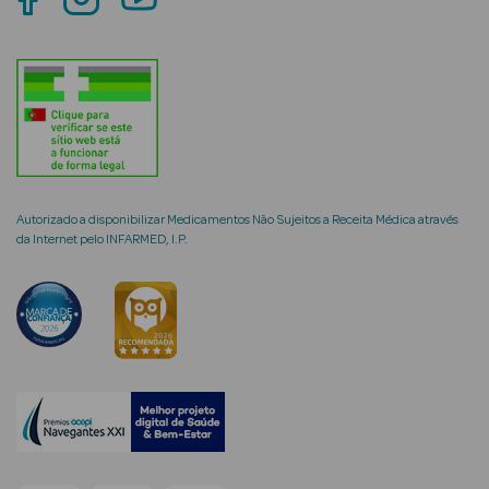
mética Rosto e
Ver Tudo
Autorizado a disponibilizar Medicamentos Não Sujeitos a Receita Médica através
Cosmética
da Internet pelo INFARMED, I.P.
Rosto
Hidratantes
Séruns Faciais
Creme de Olhos
Anti-
envelhecimento