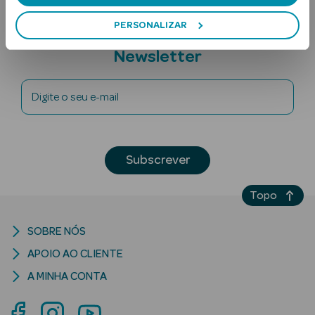
PERSONALIZAR
Subscreva a
Newsletter
Digite o seu e-mail
Ver Tudo
Solares
Subscrever
Corpo
Topo
Rosto
SOBRE NÓS
Lábios
APOIO AO CLIENTE
A MINHA CONTA
Solares Bebé e
Criança