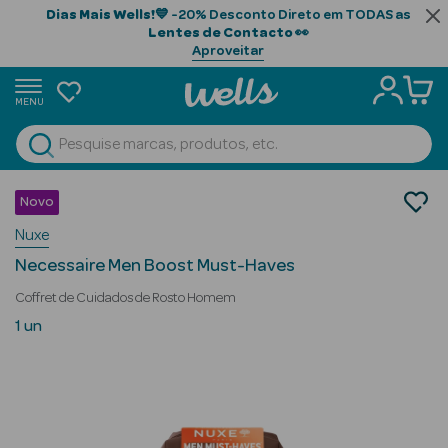
Dias Mais Wells!
💙 -20% Desconto Direto em TODAS as
Lentes de Contacto
👀
Aproveitar
MENU
portunidades
Ver Tudo
Beauty Season
Homem
Novo
Coffrets Homem
Beauty Season
Nuxe
Cabelo
Necessaire Men Boost Must-Haves
Profissional
Coffret de Cuidados de Rosto Homem
Beauty Season
1 un
Cosmética
Beauty Season
Cosmética
Luxo