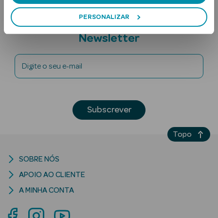
PERSONALIZAR
Subscreva a
Newsletter
Digite o seu e-mail
Ver Tudo
Solares
Subscrever
Corpo
Topo
Rosto
SOBRE NÓS
Lábios
APOIO AO CLIENTE
A MINHA CONTA
Solares Bebé e
Criança