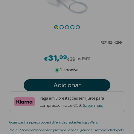
Beauty Season
Cuidados de
Cabelo
Beauty Season
REF: 8244299
Maquilhagem
31
99
Price reduced from
€
Beauty Season
39
PVPR
99
€
Maquilhagem
Disponível
Luxo
Adicionar
Beauty Season
Nutricosmética
Paga em 3 prestações sem juros para
compras acima de € 59.
Saber mais
Beauty Season
Perfumes
A campanha e preço poderá diferir das restantes lojas Wells.
Beauty Season
Por PVPR deve entender-se o preço de venda sugerido ou recomendado pelo