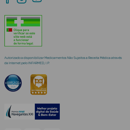
mética Rosto e
Ver Tudo
Autorizado a disponibilizar Medicamentos Não Sujeitos a Receita Médica através
Cosmética
da Internet pelo INFARMED, I.P.
Rosto
Hidratantes
Séruns Faciais
Creme de Olhos
Anti-
envelhecimento