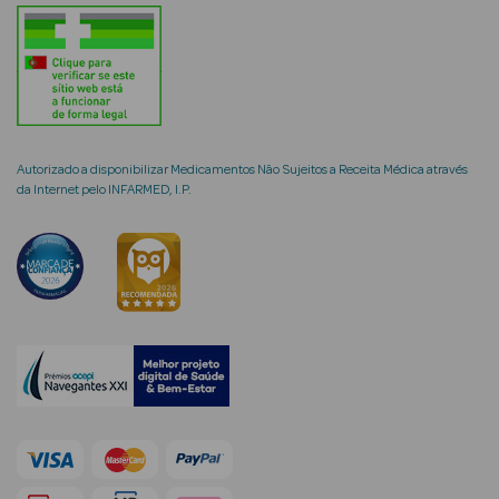
mética Rosto e
Autorizado a disponibilizar Medicamentos Não Sujeitos a Receita Médica através
da Internet pelo INFARMED, I.P.
Ver Tudo
Cosmética
Rosto
Hidratantes
Séruns Faciais
Creme de Olhos
Anti-
envelhecimento