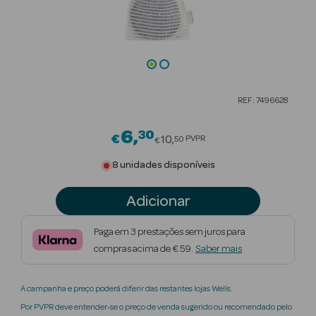
Beauty Season
Cuidados de
Cabelo
Beauty Season
REF: 7496628
Maquilhagem
6
30
Price reduced from
€
Beauty Season
10
PVPR
50
€
Maquilhagem
8 unidades disponíveis
Luxo
Adicionar
Beauty Season
Nutricosmética
Paga em 3 prestações sem juros para
compras acima de € 59.
Saber mais
Beauty Season
Perfumes
A campanha e preço poderá diferir das restantes lojas Wells.
Beauty Season
Por PVPR deve entender-se o preço de venda sugerido ou recomendado pelo