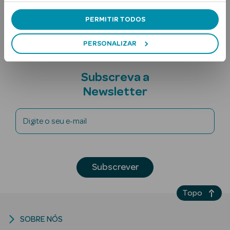
Nota adicional
PERMITIR TODOS
PERSONALIZAR
Subscreva a
Newsletter
Ver Tudo
Solares
Digite o seu e-mail
Corpo
Rosto
Subscrever
Lábios
Topo
Solares Bebé e
Criança
SOBRE NÓS