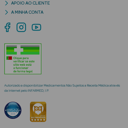
APOIO AO CLIENTE
A MINHA CONTA
mética Rosto e
Ver Tudo
Cosmética
Rosto
Hidratantes
Autorizado a disponibilizar Medicamentos Não Sujeitos a Receita Médica através
Séruns Faciais
da Internet pelo INFARMED, I.P.
Creme de Olhos
Anti-
envelhecimento