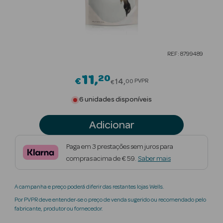
Beauty Season
Cuidados de
Cabelo
REF: 8799489
Beauty Season
Maquilhagem
11
20
Price reduced from
€
14
PVPR
00
€
Beauty Season
6 unidades disponíveis
Maquilhagem
Luxo
Adicionar
Beauty Season
Paga em 3 prestações sem juros para
Nutricosmética
compras acima de € 59.
Saber mais
Beauty Season
A campanha e preço poderá diferir das restantes lojas Wells.
Perfumes
Por PVPR deve entender-se o preço de venda sugerido ou recomendado pelo
fabricante, produtor ou fornecedor.
Beauty Season