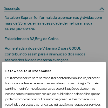
Solares
Descrição
Natalben Supra+ foi formulado a pensar nas grávidas com
mais de 35 anos e na necessidade de melhorar a sua
saúde placentária.
Foi adicionado 82,5mg de Colina.
Aumentada a dose de Vitamina D para 600UI,
contribuindo assim para a diminuição dos riscos
associados à idade materna avançada.
a Pesada
Uma formulaç…
Este website utiliza cookies
Utilizamos cookies para personalizar conteúdo e anúncios, fornecer
Ler mais
funcionalidades de redes sociais e analisar o nosso tráfego. Também
partilhamos informações acerca da sua utilização do site com os
Uso Recomendado
nossos parceiros de redes sociais, de publicidade e de análise, que as
podem combinar com outras informações que lhes forneceu ou
Contra-indicações
recolhidas por estes a partir da sua utilização dos respetivos serviços.