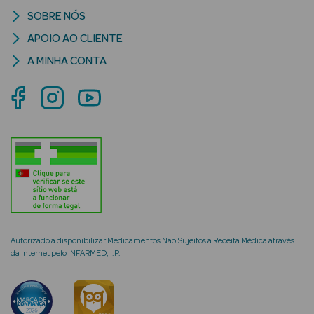
SOBRE NÓS
APOIO AO CLIENTE
A MINHA CONTA
mética Rosto e
Ver Tudo
Cosmética
Rosto
Hidratantes
Séruns Faciais
Autorizado a disponibilizar Medicamentos Não Sujeitos a Receita Médica através
Creme de Olhos
da Internet pelo INFARMED, I.P.
Anti-
envelhecimento