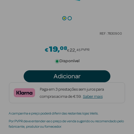
Beauty Season
Cuidados de
Cabelo
REF: 7830900
Beauty Season
Maquilhagem
19
08
Price reduced from
€
22
PVPR
45
€
Beauty Season
Disponível
Maquilhagem
Luxo
Adicionar
Beauty Season
Paga em 3 prestações sem juros para
Nutricosmética
compras acima de € 59.
Saber mais
Beauty Season
A campanha e preço poderá diferir das restantes lojas Wells.
Perfumes
Por PVPR deve entender-se o preço de venda sugerido ou recomendado pelo
fabricante, produtor ou fornecedor.
Beauty Season