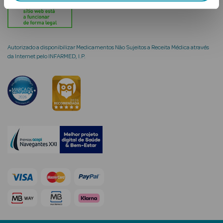
Solares
Autorizado a disponibilizar Medicamentos Não Sujeitos a Receita Médica através
da Internet pelo INFARMED, I.P.
a Pesada