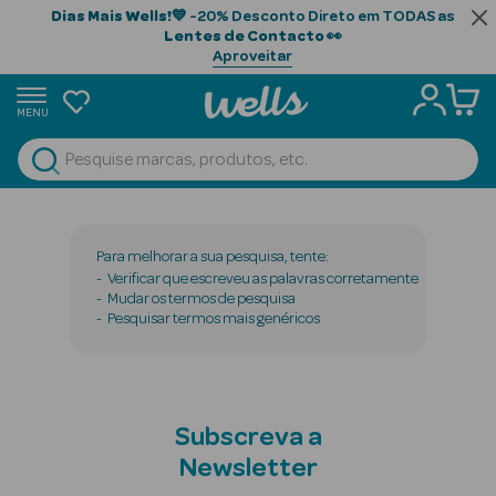
Dias Mais Wells!
💙 -20% Desconto Direto em TODAS as
Lentes de Contacto
👀
Aproveitar
MENU
portunidades
Ver Tudo
Beauty Season
Beauty Season
Para melhorar a sua pesquisa, tente:
Cabelo
Verificar que escreveu as palavras corretamente
Mudar os termos de pesquisa
Profissional
Pesquisar termos mais genéricos
Beauty Season
Cosmética
Beauty Season
Subscreva a
Cosmética
Newsletter
Luxo