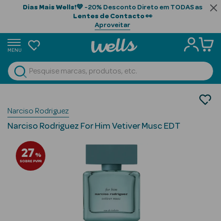
Dias Mais Wells!
💙 -20% Desconto Direto em TODAS as
Lentes de Contacto
👀
Aproveitar
MENU
portunidades
Ver Tudo
Beauty Season
Perfumes
Narciso Rodriguez
Perfumes Homem
Beauty Season
Eau de Toilette
Cabelo
Narciso Rodriguez For Him Vetiver Musc EDT
Profissional
27
%
Beauty Season
SOBRE PVPR
Cosmética
Beauty Season
Cosmética
Luxo