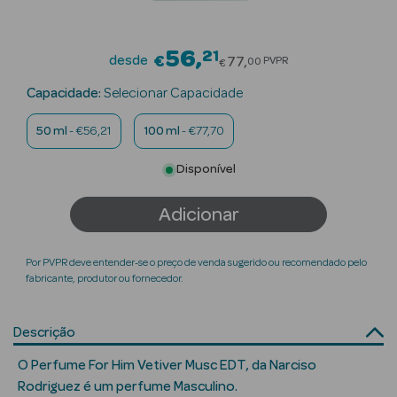
Beauty Season
Cuidados de
56
21
Price reduced fro
desde
€
77
PVPR
00
€
Cabelo
Capacidade:
Selecionar Capacidade
Beauty Season
50 ml
- €56,21
100 ml
- €77,70
Maquilhagem
Disponível
Beauty Season
Maquilhagem
Adicionar
Luxo
Beauty Season
Por PVPR deve entender-se o preço de venda sugerido ou recomendado pelo
Nutricosmética
fabricante, produtor ou fornecedor.
Beauty Season
Descrição
Perfumes
O Perfume For Him Vetiver Musc EDT, da Narciso
Beauty Season
Rodriguez é um perfume Masculino.