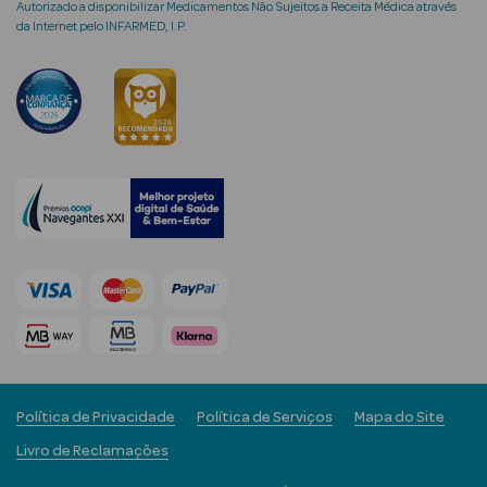
Autorizado a disponibilizar Medicamentos Não Sujeitos a Receita Médica através
da Internet pelo INFARMED, I.P.
mética Rosto e
Ver Tudo
Cosmética
Rosto
Hidratantes
Séruns Faciais
Creme de Olhos
Política de Privacidade
Política de Serviços
Mapa do Site
Anti-
Livro de Reclamações
envelhecimento