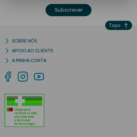
Subscrever
Topo
SOBRE NÓS
APOIO AO CLIENTE
Ver Tudo
A MINHA CONTA
Solares
Corpo
Rosto
Lábios
Solares Bebé e
Criança